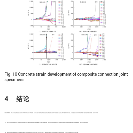
Fig. 10
Concrete strain development of composite connection joint
specimens
4 结论
试验结果表明，预应力混凝土方桩复合连接接头具有可靠的抗拉承载性能，为软土地基中混凝土预制桩发生挤土效应而出现断桩或连接接头拉脱的工程问题提供解决思路，为桩基础的设计优化和应用推广提供重要的理论依据。具体结论如下：
（1）端板无锚固筋型钢插接接头试件的抗拉试验破坏形式主要为型钢管被拔出和钢棒镦头与端板连接被拉脱。端板有锚固筋型钢插接接头试件的抗拉承载力试验破坏形式主要为型钢管被拔出，端板未发生明显变形。
（2）端板有锚固筋型钢插接接头试件较端板无锚固筋型钢插接接头试件的抗拉承载力平均提升约22%，端板增设锚固筋可以有效增强桩身与端板的连接，显著提升连接接头的抗拉承载性能。