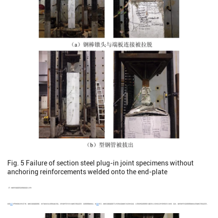
Fig. 5
Failure of section steel plug-in joint specimens without
anchoring reinforcements welded onto the end-plate
（2）端板有锚固筋型钢插接接头试件
选取
表2
中4种规格试件各1根，端板设置锚固钢筋，进行轴向抗拉承载性能试验。试件破坏形式均为端板无明显变形，型钢钢管被拔出，如
图6
所示。端板设置锚固筋可以有效加强端板与桩身的连接，从而使得型钢钢管与灌浆料之间的咬合作用得到充分发挥，因此，最终破坏时型钢钢管被拔出而端板无明显变形。