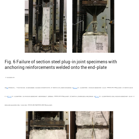
Fig. 6
Failure of section steel plug-in joint specimens with
anchoring reinforcements welded onto the end-plate
（3）复合连接接头试件
选取
表2
中4种规格试件上、下节桩各1根进行接桩，接头端板设置锚固筋。复合连接接头试件的破坏形式有3种。第一种破坏形式为试件上部端板与桩身连接被拉脱，如
图7（a）
所示，在达到破坏荷载时，试件桩身出现大量裂缝但未破坏，接头完好，PSP600C+Ф120-FH发生此类破坏。第二种破坏形式为接头破
坏，如
图7（b）
所示，在达到破坏荷载时，接头试件桩身出现大量裂缝但未破坏，端板四周焊缝被拉开，型钢管被拔出，PSP450C+Ф100-FH发生此类破坏。第三种破坏形式为上部加载板位置张拉小螺栓全部被拉脱，如
图7（c）
所示，在达到破坏荷载时预应力混凝土方桩桩身出现大量裂缝但未破坏，接头完好，其
极限抗拉承载力超出桩身理论计算值，已达到设计要求。PSP300C+Ф60-FH和PSP450C+Ф80-FH均发生此类破坏。