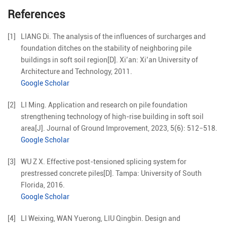
References
[1]
LIANG
Di
.
The analysis of the influences of surcharges and
foundation ditches on the stability of neighboring pile
buildings in soft soil region
[D].
Xi’an
:
Xi’an University of
Architecture and Technology
,
2011
.
Google Scholar
[2]
LI
Ming
.
Application and research on pile foundation
strengthening technology of high-rise building in soft soil
area
[J].
Journal of Ground Improvement,
2023
,
5
(
6
):
512
−
518
.
Google Scholar
[3]
WU
Z X
.
Effective post-tensioned splicing system for
prestressed concrete piles
[D].
Tampa
:
University of South
Florida
,
2016
.
Google Scholar
[4]
LI
Weixing
,
WAN
Yuerong
,
LIU
Qingbin
.
Design and