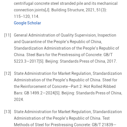
centrifugal concrete steel stranded pile and its mechanical
connection joints
[J].
Building Structure,
2021
,
51
(
3
):
115
−
120, 114
.
Google Scholar
[11]
General Administration of Quality Supervision
,
Inspection
and Quarantine of the People’s Republic of China
,
Standardization Administration of the People’s Republic of
China
.
Steel Bars for the Prestressing of Concrete: GB/T
5223.3—2017
[S].
Beijing
:
Standards Press of China
,
2017
.
[12]
State Administration for Market Regulation
,
Standardization
Administration of the People’s Republic of China
.
Steel for
the Reinforcement of Concrete—Part 2: Hot Rolled Ribbed
Bars: GB 1499.2—2024
[S].
Beijing
:
Standards Press of China
,
2024
.
[13]
State Administration for Market Regulation
,
Standardization
Administration of the People’s Republic of China
.
Test
Methods of Steel for Prestressing Concrete: GB/T 21839—