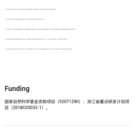
（3）复合连接预应力混凝土方桩接头试件的破坏形式为加载板位置张拉小螺栓全部拉脱、型钢管被拔出和端板与桩身连接被拉脱。
（4）复合连接接头试件的轴向抗拉承载力试验值均大于桩身抗拉承载力理论计算值，满足设计要求。
（5）试件破坏时，端板有锚固筋型钢插接接头试件的裂缝数量和最大裂缝宽度均大于端板无锚固筋型钢插接接头试件，端板增设锚固筋可以有效增强型钢插接接头试件的变形延性。
（6）桩身端板有无锚固筋的型钢插接接头试件破坏时，钢管轴向受拉应变均远超钢材屈服应变1175 με，分担了焊缝所承受的拉力，避免焊缝过早受拉破坏。
（7）复合连接接头试件抗拉承载力对应的位移远大于单个型钢插接接头试件，接头处焊缝与型钢钢管有较好的协同工作性能，有效提升接头试件的抗拉承载力和变形延性。
Funding
国家自然科学基金资助项目（52071290）；浙江省重点研发计划项
目（2018C03033-1）。