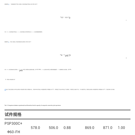
[
15
]
根据规程
，一级裂缝控制下预应力混凝土方桩桩身轴向开裂拉力的计算公式如下：
N
c
r
=
σ
ce
A
0
c
r
ce
N
=
σ
A
0
1
式中：
N
为桩身轴向开裂拉力；
σ
为桩身混凝土的有效预压应力；
A
为桩身截面换算面积。
cr
ce
0
[
16
]
根据规范
，预应力混凝土方桩桩身轴向抗拉承载力计算公式如下：
N
u
=
C
f
ptk
A
p
u
p
N
=
C
f
A
ptk
2
f
ptk
式中：
N
为桩身轴向抗拉承载力；
f
为预应力钢筋抗拉强度标准值，取1420 MPa；
A
为全部纵向预应力钢筋的截面面积；
C
为钢棒镦头折减系数，取0.85。
ptk
u
p
（2）承载力试验结果分析
表4
给出了复合连接接头试件抗拉承载力试验结果与理论计算值的对比，得到试件的开裂拉力试验值较理论计算值偏小约12%，其原因在于抗拉试件的生产长度较短，导致预应力施加不充分，所以提前开裂。极限抗拉承载力试验值较理论计算值偏大约12%，满足承载力设计要求。
Tab. 4
Comparison between experimental and theoretical tensile capacity of composite connection joint specimens
试件规格
PSP300C+
578.0
506.0
0.88
869.0
871.0
1.00
Ф60-FH