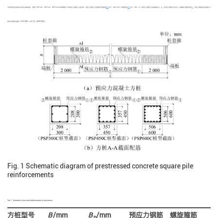
[
11
]
为研究复合连接接头的抗拉承载性能，选取了300 mm、450 mm、600 mm共3种截面尺寸的预应力混凝土方桩试件，预应力混凝土方桩配筋示意图如
图1
所示，试件几何尺寸和配筋如
表1
所示，其中，
B
为预应力混凝土方桩截面边长，
B
为预应力钢筋分布边长。根据现行国家标准
，预应力钢筋张拉控制应力
p
取抗拉强度标准值（1420 MPa）的0.7倍，即994 MPa。
Fig. 1
Schematic diagram of prestressed concrete square pile
reinforcements
Tab. 1
Geometric sizes and reinforcements of specimens
方桩型号
B
/mm
B
/mm
预应力钢筋
螺旋箍筋
p