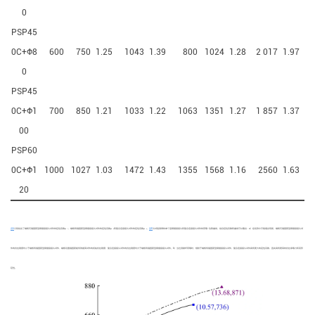
0
PSP45
0C+Ф8
600
750
1.25
1043
1.39
800
1024
1.28
2 017
1.97
0
PSP45
0C+Ф1
700
850
1.21
1033
1.22
1063
1351
1.27
1 857
1.37
00
PSP60
0C+Ф1
1000
1027
1.03
1472
1.43
1355
1568
1.16
2560
1.63
20
表6
分别给出了端板无锚固筋型钢插接接头试件的延性系数
μ
、端板有锚固筋型钢插接接头试件的延性系数
μ
和复合连接接头试件的延性系数
μ
，
图8
为试验测得的单个型钢插接接头和复合连接接头试件的荷载−位移曲线，结合延性系数和曲线可以看出：a）在桩身水平裂缝出现前，端板无锚固筋型钢插接接头试
1
2
3
件的抗拉刚度均小于端板有锚固筋型钢插接接头试件，端板设置锚固筋能有效提高试件的初始抗拉刚度；复合连接接头试件的抗拉刚度均大于端板有锚固筋型钢插接接头试件。b）当达到破坏荷载时，相较于端板有锚固筋型钢插接接头试件，复合连接接头试件具有更大的延性系数，因此具有更高的抗拉承载力和变形
延性。