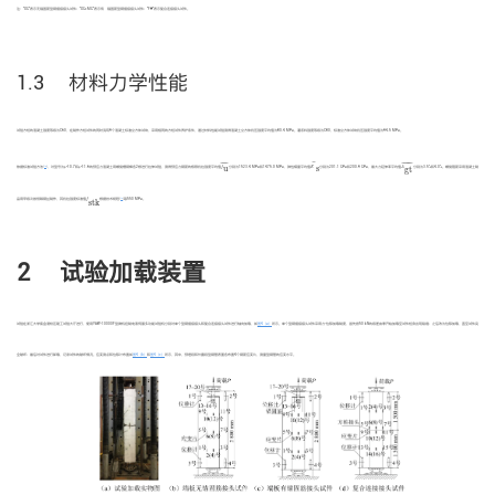
注：“XG”表示无锚固筋型钢插接接头试件；“XG+MG”表示有 锚固筋型钢插接接头试件；“FH”表示复合连接接头试件。
1.3 材料力学性能
试验方桩的混凝土强度等级为C60，在制作方桩试件的同时浇筑9个混凝土标准立方体试块，采用相同的方桩试件养护条件，通过材料性能试验测得混凝土立方体抗压强度平均值为80.4 MPa。灌浆料强度等级为C80，标准立方体试块抗压强度平均值为94.5 MPa。
E
¯
s
¯
¯
¯
¯
¯
¯¯¯
¯
f
u
¯
A
gt
¯
u
s
gt
[
13
]
D
D
依据标准试验方法
，对型号为ϕ
10.7和ϕ
11.6的预应力混凝土用螺旋槽钢棒各2根进行拉伸试验，测得预应力钢筋的极限抗拉强度平均值
f
分别为1523.4 MPa和1475.0 MPa，弹性模量平均值
E
分别为201.1 GPa和200.9 GPa，最大力延伸率平均值
A
分别为3.5%和4.0%。螺旋箍筋采用混凝土制
f
stk
[
14
]
品用甲级冷拔低碳钢丝制作，其抗拉强度标准值
f
根据技术规程
取550 MPa。
stk
2 试验加载装置
试验在浙江大学紫金港校区建工试验大厅进行，使用YAW-10000F型微机控制电液伺服多功能试验机分别对单个型钢插接接头和复合连接接头试件进行轴向加载，如
图4（a）
所示。单个型钢插接接头试件采用力-位移加载制度，首先按50 kN的级差由零开始加载至试件桩身出现裂缝；之后改为位移加载，直至试件完
全破坏；最后对试件进行卸载，记录试件的破坏情况。应变测点和位移计布置如
图4（b）
和
图4（c）
所示，其中，预埋段和外露段型钢管表面各布置4个钢筋应变片，测量型钢管的应变水平。