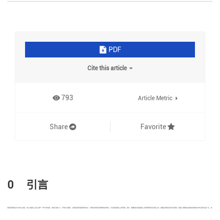
PDF
Cite this article
793
Article Metric
Share
Favorite
0 引言
我国滨海地区多为软土地基，软土地基在工程上属于一种不良地基，具有孔隙比大、天然含水量高、压缩性高和强度低的特点，多数还具有高灵敏度的结构性，无法直接承担上部荷载，因此，需要通过桩基础将上部荷载传递至深层土体。随着沿海地区的经济发展，混凝土预制桩在基础设施建设中的应用日益广泛。由