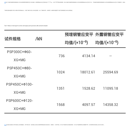
表8
给出了端板有锚固筋型钢插接接头试件的型钢钢管表面钢筋应变片测点数据，型钢钢管轴向抗拉应变值均超过了1175 με，达到了Q235钢的屈服强度。通过与端板无锚固筋型钢插接接头试件的型钢钢管轴向抗拉应变进行对比，可知端板有锚固筋型钢插接接头试件的型钢钢管轴向抗拉应变水平普遍较高，这是由
于端板设置的锚固筋与预应力钢筋共同承受轴向拉力，增强了端板与桩身之间的连接强度，减小了端板的变形。结果表明，端板增设锚固筋可以提升型钢插接接头的抗拉承载性能。
Tab. 8
Strains of steel pipe for section steel plug-in joint specimens with anchored end-plate
预埋钢管应变平
外露钢管应变平
试件规格
/kN
−6
−6
均值/(×10
)
均值/(×10
)
PSP300C+Ф60-
736
4134.14
—
XG+MG
PSP450C+Ф80-
1024
18012.61
25594.69
XG+MG
PSP450C+Ф100-
1351
1528.62
11095.18
XG+MG
PSP600C+Ф120-
1568
4097.57
14358.32
XG+MG
图10
给出复合连接接头试件的混凝土应变发展曲线。试件开裂以前，桩身混凝土各测点应变随荷载增加基本呈线性变化，数值较小；桩身开裂后，部分位于裂缝处的应变值急速增长，部分位于裂缝两侧的应变值略微下降，此时测得的桩身混凝土应变已失去意义。