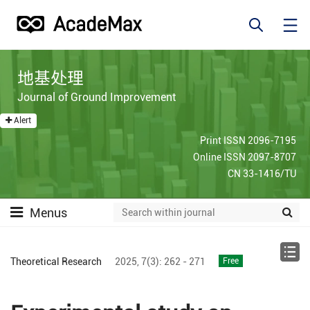
地基处理
Journal of Ground Improvement
Alert
Print ISSN 2096-7195
Online ISSN 2097-8707
CN 33-1416/TU
Menus
Theoretical Research
2025,
7(3):
262 - 271
Free