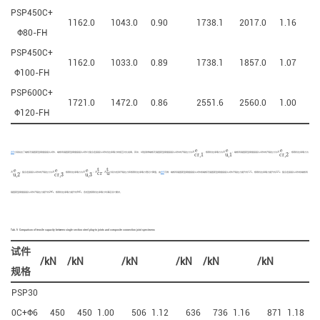
PSP450C+
1162.0
1043.0
0.90
1738.1
2017.0
1.16
Ф80-FH
PSP450C+
1162.0
1033.0
0.89
1738.1
1857.0
1.07
Ф100-FH
PSP600C+
1721.0
1472.0
0.86
2551.6
2560.0
1.00
Ф120-FH
e
e
e
N
c
r
,
1
e
N
u
,
1
e
N
c
r
,
2
e
表5
分别给出了端板无锚固筋型钢插接接头试件、端板有锚固筋型钢插接接头试件与复合连接接头试件抗拉承载力的相互对比结果。其中，试验测得端板无锚固筋型钢插接接头试件的开裂拉力为
N
，极限抗拉承载力为
N
；端板有锚固筋型钢插接接头试件的开裂拉力为
N
，极限抗拉承载力为
c
r
,
1
u
,
1
c
r
,
2
t
t
N
u
t
N
c
r
t
e
e
e
N
u
,
2
e
N
c
r
,
3
e
N
u
,
3
e
u
c
r
N
；复合连接接头试件的开裂拉力为
N
，极限抗拉承载力为
N
；
N
、
N
分别为桩身开裂拉力和极限抗拉承载力理论计算值。由
表5
可得：端板有锚固筋型钢插接接头试件较端板无锚固筋型钢插接接头试件开裂拉力提升约12%，极限抗拉承载力提升约22%；复合连接接头试件较端板有
u
,
2
c
r
,
3
u
,
3
锚固筋型钢插接接头试件开裂拉力提升约29%，极限抗拉承载力提升约54%，各桩型极限抗拉承载力均满足设计要求。
Tab. 5
Comparison of tensile capacity between single section steel plug-in joints and composite connection joint specimens
试件
/kN
/kN
/kN
/kN
/kN
/kN
规格
PSP30
0C+Ф6
450
450
1.00
506
1.12
636
736
1.16
871
1.18