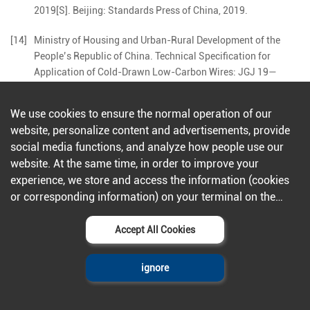
2019
[S].
Beijing
:
Standards Press of China
,
2019
.
[14]
Ministry of Housing and Urban-Rural Development of the
People’s Republic of China
.
Technical Specification for
Application of Cold-Drawn Low-Carbon Wires: JGJ 19—
2010
[S].
Beijing
:
China Architecture & Building Press
,
2010
.
We use cookies to ensure the normal operation of our
[15]
Ministry of Housing and Urban-Rural Development of the
website, personalize content and advertisements, provide
People’s Republic of China
.
Technical Standard for
social media functions, and analyze how people use our
Prestressed Concrete Pipe Pile: JGJ/T 406—2017
[S].
Beijing
:
website. At the same time, in order to improve your
China Architecture & Building Press
,
2018
.
experience, we store and access the information (cookies
[16]
Ministry of Housing and Urban-Rural Development of the
or corresponding information) on your terminal on the
People’s Republic of China
,
General Administration of
condition that you agree to all our websites and
Quality Supervision
,
Inspection and Quarantine of the
applications.Further information can be found in our
Accept All Cookies
People’s Republic of China
.
Code for Design of Concrete
privacy policy
.
Structures (2015 Edition): GB 50010—2010
[S].
Beijing
:
China
ignore
Architecture & Building Press
,
2015
.