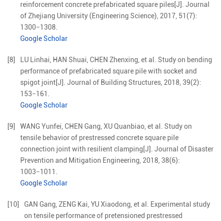
reinforcement concrete prefabricated square piles
[J].
Journal
of Zhejiang University (Engineering Science),
2017
,
51
(
7
):
1300
−
1308
.
Google Scholar
[8]
LU
Linhai
,
HAN
Shuai
,
CHEN
Zhenxing
,
et al
.
Study on bending
performance of prefabricated square pile with socket and
spigot joint
[J].
Journal of Building Structures,
2018
,
39
(
2
):
153
−
161
.
Google Scholar
[9]
WANG
Yunfei
,
CHEN
Gang
,
XU
Quanbiao
,
et al
.
Study on
tensile behavior of prestressed concrete square pile
connection joint with resilient clamping
[J].
Journal of Disaster
Prevention and Mitigation Engineering,
2018
,
38
(
6
):
1003
−
1011
.
Google Scholar
[10]
GAN
Gang
,
ZENG
Kai
,
YU
Xiaodong
,
et al
.
Experimental study
on tensile performance of pretensioned prestressed