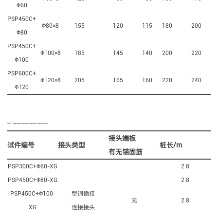
Ф60
PSP450C+
Ф80×8
155
120
115
180
200
Ф80
PSP450C+
Ф100×8
185
145
140
200
220
Ф100
PSP600C+
Ф120×8
205
165
160
220
240
Ф120
Tab. 3
Specimen overview for tensile capacity tests
接头端板
试件编号
接头类型
桩长/m
有无锚固筋
PSP300C+Ф60-XG
2.8
PSP450C+Ф80-XG
2.8
PSP450C+Ф100-
型钢插接
无
2.8
XG
连接接头