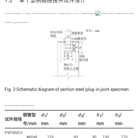
1.2 单个型钢插接接头试件设计
[
12
]
单个型钢插接接头试件示意图如
图3
所示，接头尺寸参数详见
表2
。试件由混凝土桩身和型钢插接接头两部分组成，桩身长度为2.5 m，型钢插接接头外露长度为0.3 m，试件总长为2.8 m。锚固筋根据现行国家标准
采用8
16热轧带肋钢筋，长度取500 mm。为确保端板与锚固筋的连接强度，锚固筋采
用埋弧焊的连接方式。
表3
给出抗拉承载性能试验试件概况。
Fig. 3
Schematic diagram of section steel plug-in joint specimen
Tab. 2
Dimension parameters of section steel plug-in joints
钢管型
d
/
d
/
d
/
h
/
h
/
1
2
3
1
2
试件规格
号/mm
mm
mm
mm
mm
mm
PSP300C+
Ф60×8
125
95
90
150
170