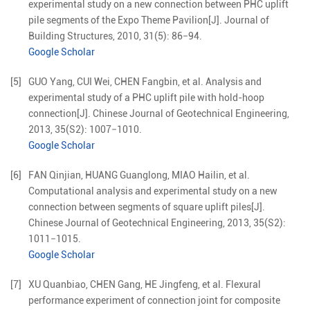
experimental study on a new connection between PHC uplift
pile segments of the Expo Theme Pavilion
[J].
Journal of
Building Structures,
2010
,
31
(
5
):
86
−
94
.
Google Scholar
[5]
GUO
Yang
,
CUI
Wei
,
CHEN
Fangbin
,
et al
.
Analysis and
experimental study of a PHC uplift pile with hold-hoop
connection
[J].
Chinese Journal of Geotechnical Engineering,
2013
,
35
(
S2
):
1007
−
1010
.
Google Scholar
[6]
FAN
Qinjian
,
HUANG
Guanglong
,
MIAO
Hailin
,
et al
.
Computational analysis and experimental study on a new
connection between segments of square uplift piles
[J].
Chinese Journal of Geotechnical Engineering,
2013
,
35
(
S2
):
1011
−
1015
.
Google Scholar
[7]
XU
Quanbiao
,
CHEN
Gang
,
HE
Jingfeng
,
et al
.
Flexural
performance experiment of connection joint for composite