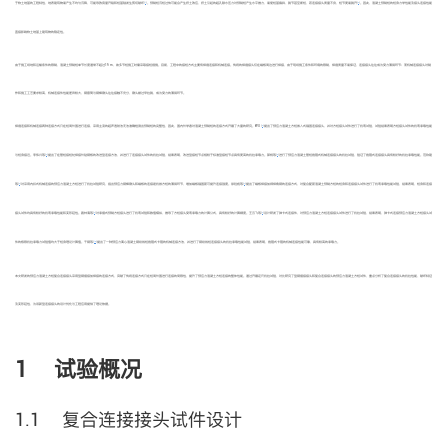
[
1
]
[
2
]
于软土地基的工程特性，地表建筑物易产生不均匀沉降，可能导致房屋开裂和桩基础发生剪切破坏
。预制桩沉桩过快可能会产生挤土效应，挤土引起的超孔隙水压力对预制桩产生水平推力，易使桩基偏斜、脱节甚至断桩，若连接接头质量不良，桩节更易脱开
。因此，混凝土预制桩的桩身力学性能及接头连接性能
直接影响软土地基上建筑物的稳定性。
由于施工场地和运输条件的限制，混凝土预制桩单节长度通常不超过15 m，故多节桩施工时需采取接桩措施。目前，工程中的接桩方式主要有焊缝连接和机械连接。传统的焊缝接头仅在端板周边进行焊接，由于现场施工条件和环境的限制，焊缝质量不易保证，连接接头往往成为受力薄弱环节；而机械连接接头对制
作和施工工艺要求较高，机械连接件性能差异较大，钢套筒与钢棒镦头往往接触不充分，镦头被过早拉脱，成为受力的薄弱环节。
[
3
]
焊缝连接和机械连接两种连接方式只在桩周外围进行连接，采用主流的超声透射法无法准确检测出预制桩的完整性，因此，国内外学者对混凝土预制桩的连接方式开展了大量的研究。WU
提出了预应力混凝土方桩嵌入式锚固连接接头，并对方桩接头试件进行了抗弯试验，试验结果表明方桩接头试件的抗弯承载性能
[
4
]
[
5
]
与桩身接近。李伟兴等
提出了在管桩接桩处焊接外贴钢板的改进型连接方法，并进行了连接接头试件的抗拉试验，结果表明，改进型接桩节点相较于标准型接桩节点具有更高的抗拉承载力。郭杨等
进行了预应力混凝土管桩抱箍式机械连接接头的抗拉试验，验证了抱箍式连接接头具有较好的抗拉承载性能。范钦建
[
6
]
[
7
]
等
对采用内扣式机械连接的预应力混凝土方桩进行了抗拉试验研究，指出预应力钢棒镦头和端板的连接是抗拔方桩的薄弱环节，增加端板锚固筋可提升连接强度。徐铨彪等
提出了端板焊接加绑焊角钢的连接方式，对复合配筋混凝土预制方桩的桩身和连接接头试件进行了抗弯承载性能试验，结果表明，桩身和连接
[
8
]
[
9
]
接头试件均具有较好的抗弯承载性能和变形延性。路林海等
对承插式预制方桩接头进行了抗弯试验和数值模拟，推导了方桩接头受弯承载力的计算公式，具有较好的计算精度。王云飞等
设计研发了弹卡式连接件，对预应力混凝土方桩连接接头试件进行了抗拉试验，结果表明，弹卡式连接预应力混凝土方桩接头试
[
10
]
件的极限抗拉承载力试验值均大于桩身理论计算值。干钢等
提出了一种预应力离心混凝土钢绞线桩抱箍式卡箍的机械连接方法，并进行了钢绞线桩连接接头的抗拉承载性能试验，结果表明，抱箍式卡箍的机械连接性能可靠，具有较高的承载力。
本文研发的预应力混凝土方桩复合连接接头采用型钢插接加焊接的连接方式，突破了传统连接方式只在桩周外围进行连接的局限性，提升了预应力混凝土方桩连接的整体性能。通过开展足尺抗拉试验，对比研究了型钢插接接头和复合连接接头的预应力混凝土方桩试件，重点分析了复合连接接头的抗拉性能、破坏特征
及变形延性，为该新型连接接头的设计优化与工程应用提供了理论依据。
1 试验概况
1.1 复合连接接头试件设计