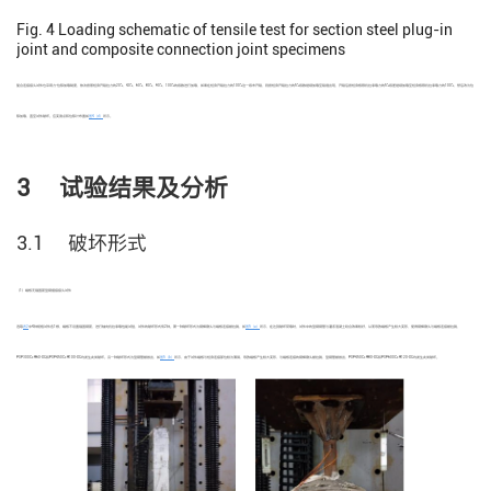
Fig. 4
Loading schematic of tensile test for section steel plug-in
joint and composite connection joint specimens
复合连接接头试件也采用力-位移加载制度，依次按照桩身开裂拉力的20%、40%、60%、80%、90%、100%的级数进行加载，如果在桩身开裂拉力的100%这一级未开裂，则按桩身开裂拉力的5%级数继续加载至裂缝出现，开裂后按桩身极限抗拉承载力的5%级差继续加载至桩身极限抗拉承载力的100%，然后改为位
移加载，直至试件破坏。应变测点和位移计布置如
图4（d）
所示。
3 试验结果及分析
3.1 破坏形式
（1）端板无锚固筋型钢插接接头试件
选取
表2
中4种规格试件各1根，端板不设置锚固钢筋，进行轴向抗拉承载性能试验，试件的破坏形式有2种。第一种破坏形式为钢棒镦头与端板连接被拉脱，如
图5（a）
所示，在达到破坏荷载时，试件中的型钢钢管与灌浆混凝土咬合效果较好，从而导致端板产生较大变形，使得钢棒镦头与端板连接被拉脱，
PSP300C+Ф60-XG和PSP450C+Ф100-XG均发生此类破坏。另一种破坏形式为型钢管被拔出，如
图5（b）
所示，由于试件端板与桩身连接部位较为薄弱，导致端板产生较大变形，与端板连接的钢棒镦头被拉脱，型钢管被拔出，PSP450C+Ф80-XG和PSP600C+Ф120-XG均发生此类破坏。