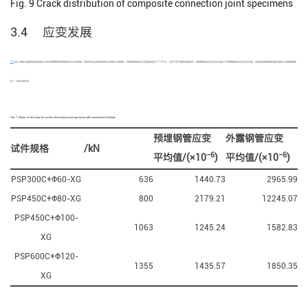
Fig. 9
Crack distribution of composite connection joint specimens
3.4 应变发展
表7
给出了端板无锚固筋型钢插接接头试件型钢钢管的表面钢筋应变片测点数据。4根试件在达到轴向极限抗拉承载力试验值时，型钢钢管轴向抗拉应变值均超过了1 175 με，达到了Q235钢的屈服强度。外露钢管轴向抗拉应变平均值大于预埋钢管轴向抗拉应变平均值，说明型钢钢管周围的灌浆混凝土对预埋钢管起
到了一定的约束作用。
Tab. 7
Strains of steel pipe for section steel plug-in joint specimens with unanchored end-plate
预埋钢管应变
外露钢管应变
试件规格
/kN
−6
−6
平均值/(×10
)
平均值/(×10
)
PSP300C+Ф60-XG
636
1440.73
2965.99
PSP450C+Ф80-XG
800
2179.21
12245.07
PSP450C+Ф100-
1063
1245.24
1582.83
XG
PSP600C+Ф120-
1355
1435.57
1850.35
XG