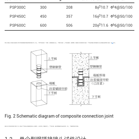
D
b
PSP300C
300
208
8ϕ
10.7
Ф
4@50/100
D
b
PSP450C
450
357
16ϕ
10.7
Ф
5@50/100
D
b
PSP600C
600
506
20ϕ
11.6
Ф
6@50/100
预应力混凝土方桩复合连接接头试件采用型钢插接浆锚加焊接的接桩方法，使上、下两节桩连接为一个整体，型钢插接接头由上、下两部分组成：上节桩由端板、型钢钢管、增强肋以及封板四部分组成；下节桩由预留孔洞的端板以及注浆锚固空腔两部分组成，如
图2
所示。
Fig. 2
Schematic diagram of composite connection joint
接桩方式与现场实际施工保持一致，首先在下节桩的注浆锚固空腔内注入灌浆料，之后采用人工辅助进行上、下节桩对接，最后清理端板外溢出的浆料，将上、下端板四周进行焊接。