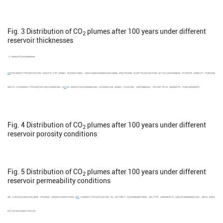
Fig. 3
Distribution of CO
plumes after 100 years under different
2
reservoir thicknesses
（3）地层物性对CO
羽流迁移距离的影响
2
图4
是不同孔隙度条件下100年后的CO
羽流分布图。孔隙度为0.22～0.28，孔隙度越大，CO
羽流的波及范围越小。这是因为孔隙度增大意味着储层中地层水含量增加，虽有利于CO
的捕集，但也局限了CO
羽流的迁移分布范围，减少了CO
与水和矿物的接触范围，从0.22到0.28，孔隙度增大27%，CO
横向迁移距
2
2
2
2
2
2
离减少10%。而不同渗透率条件下100年后的CO
羽流分布图与孔隙度的情况相反。由
图5
可知，渗透率对CO
羽流迁移范围影响较为明显，从CO
饱和度的分布看，渗透率越大，CO
羽流分布越广，使得CO
捕集量也越大，从50 md到1 000 md，渗透率增加190%，CO
横向迁移距离增加50%。
2
2
2
2
2
2
Fig. 4
Distribution of CO
plumes after 100 years under different
2
reservoir porosity conditions
Fig. 5
Distribution of CO
plumes after 100 years under different
2
reservoir permeability conditions
温度、压力是决定CO
在地层中状态的主要参数，对CO
物理性质、运移规律及封存效果有很大的影响。由
图6
（不同温度条件下100年后的CO
羽流分布图）可知，从45 °C到90 °C，CO
迁移范围随温度升高而増大，温度上升100%，运移距离增加42.5%。这是因为CO
溶解度随温度增大而减小，温度升高，使得较多
2
2
2
2
2
的CO
不溶于地层水而继续以气态形式迁移。
2