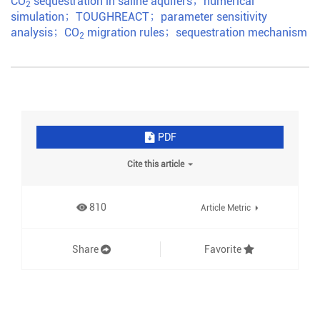
CO
sequestration in saline aquifers
；
numerical
2
simulation
；
TOUGHREACT
；
parameter sensitivity
analysis
；
CO
migration rules
；
sequestration mechanism
2
PDF
Cite this article
810
Article Metric
Share
Favorite