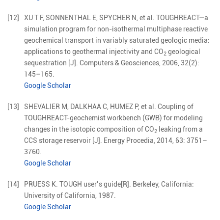
[12]
XU
T F
,
SONNENTHAL
E
,
SPYCHER
N
,
et al
.
TOUGHREACT—a
simulation program for non-isothermal multiphase reactive
geochemical transport in variably saturated geologic media:
applications to geothermal injectivity and CO
geological
2
sequestration
[J].
Computers & Geosciences,
2006
,
32
(
2
):
145
–
165
.
Google Scholar
[13]
SHEVALIER
M
,
DALKHAA
C
,
HUMEZ
P
,
et al
.
Coupling of
TOUGHREACT-geochemist workbench (GWB) for modeling
changes in the isotopic composition of CO
leaking from a
2
CCS storage reservoir
[J].
Energy Procedia,
2014
,
63
:
3751
–
3760
.
Google Scholar
[14]
PRUESS
K
.
TOUGH user’s guide
[R].
Berkeley, California
:
University of California
,
1987
.
Google Scholar