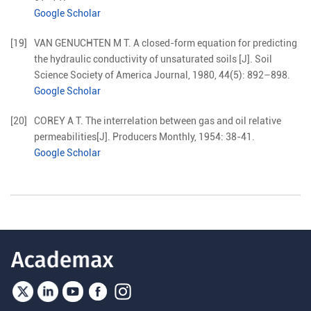
Google Scholar
[19]
VAN
GENUCHTEN M T
.
A closed-form equation for predicting
the hydraulic conductivity of unsaturated soils
[J].
Soil
Science Society of America Journal,
1980
,
44
(
5
):
892
–
898
.
Google Scholar
[20]
COREY
A T
.
The interrelation between gas and oil relative
permeabilities
[J].
Producers Monthly,
1954
:
38
-
41
.
Google Scholar