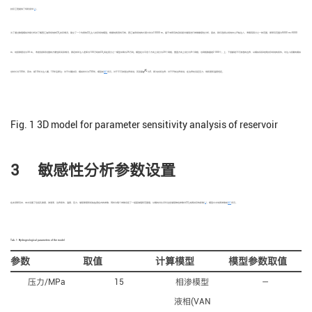
[
17
]
封存工程提供了有利条件
。
为了通过数值模拟详细分析并了解西江油田场地的CO
封存情况，建立了一个均质的CO
注入封存场地模型。根据地质资料可知，西江油田场地的长度大约为10000 m。鉴于本研究的目标是对储层进行参数敏感性分析，因此，我们选择从场地中心开始注入，考察其四分之一的范围，即研究范围为5000 m×5000
2
2
m，地层厚度设为30 m。 考虑到源项设置的方便性和实际情况，原定的年注入速率为100万吨的CO
将在四分之一模型中降为25万吨。模型在水平各个方向上划分为20个网格，垂直方向上划分为5个网格，总网格数量是2 000个。上、下层都是不可渗透的边界，以模拟实际地质封存场地的条件。对注入初期的模拟
2
q
κ
κ
总时长为100年，其中，前10年为注入期，10年后停注；对于长期封存，模拟时长为700年。模型如
图1
所示。对于不可渗透边界来说，其流量
q
为0，即为封闭边界；对于开放边界来说，在边界处设定压力、饱和度和温度恒定。
Fig. 1
3D model for parameter sensitivity analysis of reservoir
3 敏感性分析参数设置
[
18
]
在此项研究中，本文设置了包括孔隙度、渗透率、边界条件、温度、压力、储层厚度和初始盐度在内的参数，同时为每个参数设定了一组基准值和范围值，以横向对比评价这些储层物性参数对CO
地质封存的影响
，模型水文地质参数如
表1
所示。
2
Tab. 1
Hydrogeological parameters of the model
参数
取值
计算模型
模型参数取值
压力/MPa
15
相渗模型
—
液相(VAN