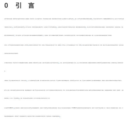
0 引 言
[
1
]
[
2
]
全球气候变化的加剧，使得如何减少温室气体排放成为人类面临的一项迫切任务。在众多温室气体中，CO
的排放量占比最高，基础设施建设涉及的诸多工业过程都会产生大量CO
排放
，因此，减少CO
排放对缓解全球变暖至关重要
。CO
咸水层封存技术作为一种重要的碳捕集和封存方法，在减少大气中的CO
含量
2
2
2
2
2
[
3
]
[
4
]
[
5
]
方面具有巨大的潜力
。咸水层CO
地质封存是将CO
注入地下咸水层中，利用其孔隙结构长期封存CO
，以达到减少大气中CO
浓度的目的
。这种封存方式旨在利用地下深部的咸水层空间，确保长期稳定的封存效果
。海上封存方式则可以发挥海洋深层咸水层容量大、地质条件稳定等优势，与陆地封存相比，还能
2
2
2
2
[
2
]
[
6
]
避免占用有限的陆地资源
。 鉴于这些优势，海上CO
咸水层封存与演化的数值模拟研究具有重要意义
。通过模拟，我们可以明确封存容量和工程实施条件，对封存效率和安全性进行预判，并有针对性地调整封存方案和技术路线。同时，这也为相关法规和标准的制定提供了科学依据。
2
[
7
]
[
8
]
[
9
]
近年来，关于CO
地质封存项目的模拟研究日渐增多。匡冬琴等
对神华鄂尔多斯项目进行了研究，对场地上不同层位的封存潜力进行了评价；龚耕等
对不同注入工况下的场地稳定性进行了评价；LAI等
对四川盆地的页岩气藏进行了碳封存潜力评价。然而，国内对于海上碳封存项目的相关研究较少，因此有必要
2
对海洋咸水层封存场地进行模拟研究。
[
10
]
对于碳封存项目来说，CO
的状态与行为有着显著的时间依赖性。短期来看，游离态的CO
占比最高，这部分CO
在储层中以自由气体的形式存在
。因此，这部分CO
的迁移情况最受人们关注。在注入阶段及后续阶段初期，需要通过观测和模拟分析游离态CO
的运移路线和扩散范围，以预测和评估注入效率和封存安
2
2
2
2
2
全。
[
11
]
长期来看，CO
会与储层内的矿物发生反应，形成矿化封存
。这个过程通常包括CO
的溶解、离子交换和矿物化等步骤。通过矿化封存，CO
会被转化为稳定的碳酸盐矿物，从而实现CO
的永久封存。因此，CO
的矿化含量是碳封存工程长期观测的重要指标，其数值大小直接关系到碳封存的长期效益与环境安全。
2
2
2
2
2
基于以上考虑，本研究选择西江油田场地为研究对象，通过数值模拟技术，模拟了CO
在咸水层中的封存过程，并分析了其在储层中的迁移路径及封存潜力。同时，本文设定主要的研究指标为CO
羽流扩散程度和矿化封存量。影响CO
封存效果的场地参数是多方面的，包括储层的物理性质（渗透率、孔隙度等）、封盖
2
2
2
[
12
]
层的有效性、注入压力、CO
的密度等
。因此，我们将综合研究这些参数，对它们与封存效果之间的关系进行深入分析。
2
[
11
]
本文使用TOUGHREACT
作为模拟软件，围绕西江场地进行咸水层CO
封存的数值模拟研究，定量分析了影响CO
封存效果的关键场地参数，同时关注了封存过程中的风险因素。TOUGHREACT由美国劳伦斯伯克利国家实验室开发，目前已广泛应用于CO
封存领域，是一个模拟多孔介质或裂隙中多相流、多组分、非
2
2
2
[
13
]
等温过程的数值模拟软件，该程序基于一套全面的数学方程，描述系统中不同部分之间的物理和化学相互作用，包括流体流动、热传输和质量传递
。