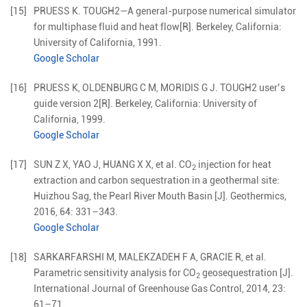
[15]
PRUESS
K
.
TOUGH2—A general-purpose numerical simulator
for multiphase fluid and heat flow
[R].
Berkeley, California
:
University of California
,
1991
.
Google Scholar
[16]
PRUESS
K
,
OLDENBURG
C M
,
MORIDIS
G J
.
TOUGH2 user’s
guide version 2
[R].
Berkeley, California
:
University of
California
,
1999
.
Google Scholar
[17]
SUN
Z X
,
YAO
J
,
HUANG
X X
,
et al
.
CO
injection for heat
2
extraction and carbon sequestration in a geothermal site:
Huizhou Sag, the Pearl River Mouth Basin
[J].
Geothermics,
2016
,
64
:
331
–
343
.
Google Scholar
[18]
SARKARFARSHI
M
,
MALEKZADEH
F A
,
GRACIE
R
,
et al
.
Parametric sensitivity analysis for CO
geosequestration
[J].
2
International Journal of Greenhouse Gas Control,
2014
,
23
:
61
–
71
.