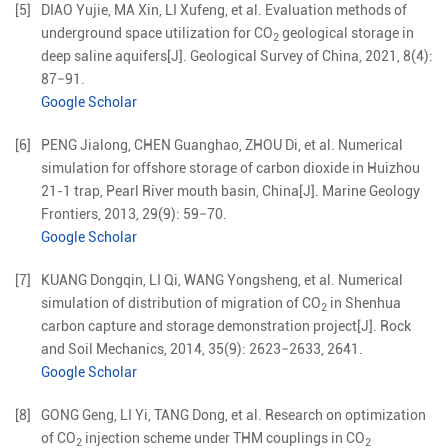
[5]
DIAO
Yujie
,
MA
Xin
,
LI
Xufeng
,
et al
.
Evaluation methods of
underground space utilization for CO
geological storage in
2
deep saline aquifers
[J].
Geological Survey of China,
2021
,
8
(
4
):
87
−
91
.
Google Scholar
[6]
PENG
Jialong
,
CHEN
Guanghao
,
ZHOU
Di
,
et al
.
Numerical
simulation for offshore storage of carbon dioxide in Huizhou
21-1 trap, Pearl River mouth basin, China
[J].
Marine Geology
Frontiers,
2013
,
29
(
9
):
59
−
70
.
Google Scholar
[7]
KUANG
Dongqin
,
LI
Qi
,
WANG
Yongsheng
,
et al
.
Numerical
simulation of distribution of migration of CO
in Shenhua
2
carbon capture and storage demonstration project
[J].
Rock
and Soil Mechanics,
2014
,
35
(
9
):
2623
−
2633, 2641
.
Google Scholar
[8]
GONG
Geng
,
LI
Yi
,
TANG
Dong
,
et al
.
Research on optimization
of CO
injection scheme under THM couplings in CO
2
2