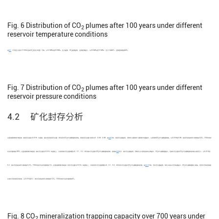
Fig. 6
Distribution of CO
plumes after 100 years under different
2
reservoir temperature conditions
由
图7
（不同压力条件下100年后的CO
羽流分布图）可知，从10 MPa到25 MPa，压力越高，CO
黏度越高，运移距离越小。从25 MPa到10 MPa，压力下降60%，运移距离增加64%。
2
2
Fig. 7
Distribution of CO
plumes after 100 years under different
2
reservoir pressure conditions
4.2 矿化封存分析
以基准案例的矿物组成（绿泥石含量为0.019）为基础，通过改变绿泥石含量，研究其对CO
矿化捕集量的影响。将绿泥石含量分别改为0、0.04、0.08，由
图8
可知，绿泥石含量越高，其转化为菱铁矿与菱镁矿的量越大，从而使得CO
矿化捕集量增加。从0.019到0.08，绿泥石初始体积分数增加320%，700年的矿
2
2
化封存量增加180%。在基准案例矿物组成（钠长石含量为0.015）的基础上，分别将钠长石含量调整为0、0.1、0.2，研究钠长石含量对CO
矿化捕集量的影响，结果如
图9
所示，钠长石含量越高，其转化为片那铝岩的比例越大，CO
矿化捕集量越大。但钠长石含量对CO
矿化捕集量的影响比绿泥石小，从0.015到
2
2
2
0.2，钠长石初始体积分数增加123%，700年的矿化封存量增加12%。在基准案例矿物组成（钙长石含量为0.015）的基础上，分别将钙长石含量调整为0、0.1、0.2，研究钙长石含量对CO
矿化捕集量的影响。由
图10
可知，钙长石含量越高，转化为铁白云石的量越大，CO
矿化捕集量随之增加。但钙长石的影响相
2
2
比钠长石和绿泥石较弱，从0.015到0.2，钠长石初始体积分数增加123%，700年的矿化封存量增加5%。
Fig. 8
CO
mineralization trapping capacity over 700 years under
2