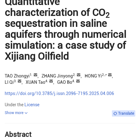
Quantitative
characterization of CO
2
sequestration in saline
aquifers through numerical
simulation: a case study of
Xijiang Oilfield
1.
2.
2.
,*
TAO Zhongyi
，
ZHANG Jinyong
，
HONG Yi
，
3.
4.
4.
LI Qi
，
XUAN Tao
，
GAO Bo
https://doi.org/10.3785/j.issn.2096-7195.2025.04.006
Under the
License
Show more
Translate
Abstract