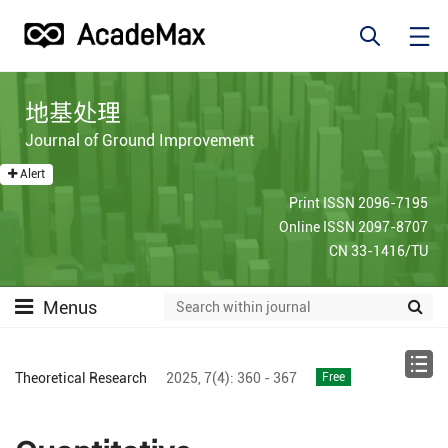
地基处理
Journal of Ground Improvement
Alert
Print ISSN 2096-7195
Online ISSN 2097-8707
CN 33-1416/TU
Menus
Theoretical Research
2025,
7(4):
360 - 367
Free