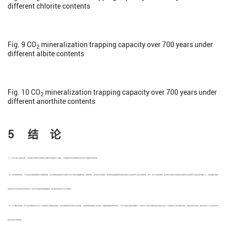
different chlorite contents
Fig. 9
CO
mineralization trapping capacity over 700 years under
2
different albite contents
Fig. 10
CO
mineralization trapping capacity over 700 years under
2
different anorthite contents
5 结 论
（1）本文以西江油田为例，对场地咸水层的CO
短期及长期封存过程进行了模拟，以定量表征各场地参数对CO
封存工程稳定性的影响。
2
2
（2）对迁移规律来说， CO
羽流迁移距离受较多参数的影响，其中地层的温度和压力是CO
状态方程中的重要参数。结果表明：当其他条件相同时，较高的地层温度和较低的地层压力会增加CO
羽流迁移距离；此外，较小的储层厚度、较低的孔隙度以及较高的渗透率均会导致CO
羽流迁移范围扩大。这种现象可能会
2
2
2
2
导致封存的CO
更早到达场地边界，若边界存在断层等泄露通道，将对封存安全性产生不利影响。
2
（3）从长期封存来看，CO
迁移范围的增大并不一定意味着工程稳定性变差，反而可能带来更多的矿化封存量。以储层厚度的模拟分析为例，在储层厚度较低的情况下，CO
羽流波及到的范围更大，因此可以与更大范围内的矿物发生反应，从而提高CO
的长期封存量。因此在实际工程中，需对场地大小以及边界处地
2
2
2
质条件进行详细考察。