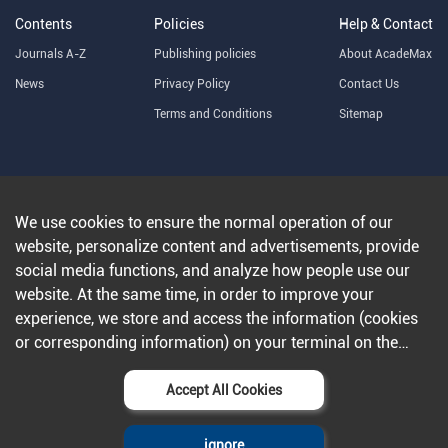
Contents
Policies
Help & Contact
Journals A-Z
Publishing policies
About AcadeMax
News
Privacy Policy
Contact Us
Terms and Conditions
Sitemap
Copyright © 2025 Zhejiang University Press ltd
浙ICP备
14002560号-12
We use cookies to ensure the normal operation of our
website, personalize content and advertisements, provide
social media functions, and analyze how people use our
website. At the same time, in order to improve your
experience, we store and access the information (cookies
or corresponding information) on your terminal on the
condition that you agree to all our websites and
applications.Further information can be found in our
Accept All Cookies
privacy policy
.
ignore