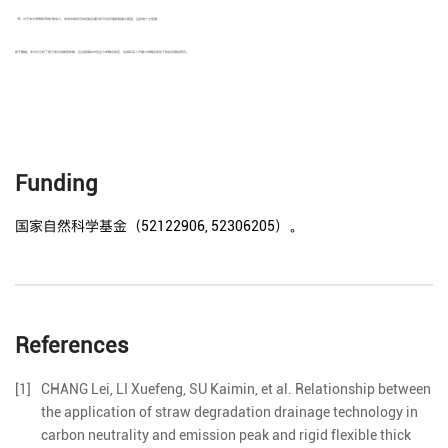
（4）对于本文考察的3种矿物成分，场地中绿泥石的初始含量对矿化封存量影响最为明显，且影响十分显著。
限于篇幅，本文仅分析了部分常见的敏感参数，且当前模拟未包含力学耦合效应，后续将深入开展力学耦合条件下的封存模拟研究。
Funding
国家自然科学基金（52122906, 52306205）。
References
[1]
CHANG
Lei
,
LI
Xuefeng
,
SU
Kaimin
,
et al
.
Relationship between
the application of straw degradation drainage technology in
carbon neutrality and emission peak and rigid flexible thick