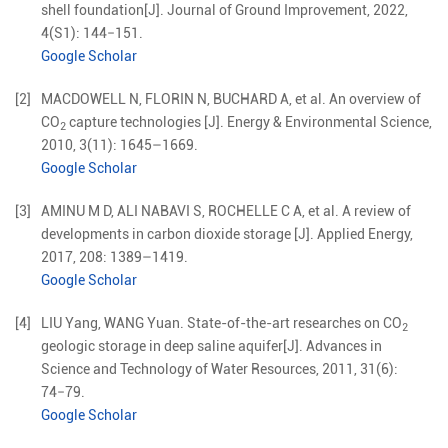
shell foundation
[J].
Journal of Ground Improvement,
2022
,
4
(
S1
):
144
−
151
.
Google Scholar
[2]
MACDOWELL
N
,
FLORIN
N
,
BUCHARD
A
,
et al
.
An overview of
CO
capture technologies
[J].
Energy & Environmental Science,
2
2010
,
3
(
11
):
1645
–
1669
.
Google Scholar
[3]
AMINU
M D
,
ALI
NABAVI S
,
ROCHELLE
C A
,
et al
.
A review of
developments in carbon dioxide storage
[J].
Applied Energy,
2017
,
208
:
1389
–
1419
.
Google Scholar
[4]
LIU
Yang
,
WANG
Yuan
.
State-of-the-art researches on CO
2
geologic storage in deep saline aquifer
[J].
Advances in
Science and Technology of Water Resources,
2011
,
31
(
6
):
74
−
79
.
Google Scholar