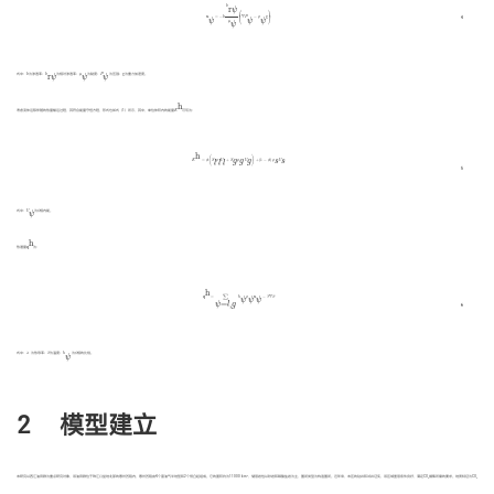
u
ψ
=
−
k
k
r
ψ
μ
ψ
(
∇
P
ψ
−
ρ
ψ
g
)
k
r
ψ
⎛
⎞
⎜
⎟
u
=
−
k
∇
P
−
ρ
g
4
⎝
⎠
ψ
ψ
ψ
μ
ψ
k
k
r
ψ
P
ψ
μ
ψ
g
式中：
k
为渗透率；
k
为相对渗透率；
μ
为黏度；
P
为压强；
g
为重力加速度。
r
ψ
ψ
ψ
h
E
h
考虑流体运移伴随的热量输运过程，其符合能量守恒方程，形式也如式（1）所示，其中，单位体积内的能量
E
可写为：
h
E
h
=
ϕ
(
S
l
ρ
l
U
l
+
S
g
ρ
g
U
g
)
+
(
1
−
ϕ
)
ρ
s
U
s
(
)
g
g
g
s
s
E
=
ϕ
S
ρ
U
+
S
ρ
U
+
(
1
−
ϕ
)
ρ
U
l
l
l
5
U
ψ
ψ
式中：
U
为
ψ
相内能。
ψ
h
q
h
热通量
q
为：
h
q
h
=
∑
ψ
=
l
,
g
h
ψ
ρ
ψ
u
ψ
−
λ
∇
T
∑
q
=
h
ρ
u
−
λ
∇
T
ψ
ψ
ψ
=
,
ψ
l
g
6
T
h
ψ
ψ
式中：
λ
为热导率；
T
为温度；
h
为
ψ
相的比焓。
ψ
2 模型建立
2
本研究以西江油田群为重点研究对象，该油田群位于珠江口盆地北部的惠州凹陷内，惠州凹陷由4个富油气半地堑和2个低凸起组成。它的面积约为11000 km
，储层岩性以砂岩和碳酸盐岩为主，圈闭类型为构造圈闭。近年来，本区的钻井和试井证实，该区域盖层条件良好，满足CO
捕集所需的要求。地质特征为CO
2
2