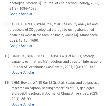
geological storage
[J].
Journal of Engineering Geology,
2023
,
31
(
3
):
1084
−
1096
.
Google Scholar
[9]
LAI
X P
,
CHEN
X Y
,
WANG
Y H
,
et al
.
Feasibility analyses and
prospects of CO
geological storage by using abandoned
2
shale gas wells in the Sichuan basin, China
[J].
Atmosphere,
2022
,
13
(
10
):
1698
.
Google Scholar
[10]
BACHU
S
,
BONIJOLY
D
,
BRADSHAW
J
,
et al
.
CO
storage
2
capacity estimation: Methodology and gaps
[J].
International
Journal of Greenhouse Gas Control,
2007
,
1
(
4
):
430
–
443
.
Google Scholar
[11]
CHEN
Bowen
,
WANG
Rui
,
LI
Qi
,
et al
.
Status and advances of
research on caprock sealing properties of CO
geological
2
storage
[J].
Geological Journal of China Universities,
2023
,
29
(
1
):
85
−
99
.
Google Scholar