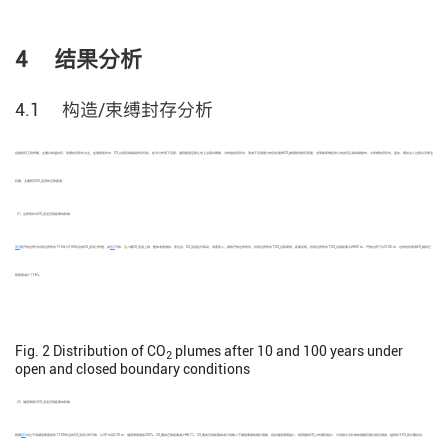
4 结果分析
4.1 构造/束缚封存分析
在碳封存工程早期，主要以构造封存、束缚封存形式为主。在储层条件中，CO
以液态或超临界态存在，在浮力作用下运移，遇到盖层后停止向上运移并聚集，为构造封存形式；而由于毛细管力的存在使得CO
被吸附到岩石表面，进而被束缚在较小的岩石孔隙或裂隙内，为束缚封存形式。因此，模拟注入过程以及停注
2
2
初期，主要研究CO
羽流的迁移距离。
2
（1）边界条件对CO
羽流迁移距离的影响
2
图2
是开放边界与封闭边界条件下10年与100年后的CO
羽流分布图。由
图2
可知：注入期CO
羽流上移，整体浓度增加；停注后，CO
羽流往外移动，浓度变小。相较开放边界条件，封闭边界条件下CO
运移受限，距离变短，封闭边界条件下CO
运移距离为2600 m，开放边界下为3100 m，边界封闭使得CO
横向迁
2
2
2
2
2
2
移距离减少了16%。
Fig. 2
Distribution of CO
plumes after 10 and 100 years under
2
open and closed boundary conditions
（2）储层厚度对CO
羽流迁移距离的影响
2
根据
图3
对比不同储层厚度条件下100年后的CO
羽流分布可知，从30 m到120 m，储层厚度增加300%，CO
横向迁移距离减少46.7%，CO
横向迁移距离的减少倍数小于储层厚度的增长倍数，因此储层厚度越小，相同量的CO
分布面积越大，与地层水及矿物的接触范围也相应增加，越有利于CO
的长期封存。
2
2
2
2
2