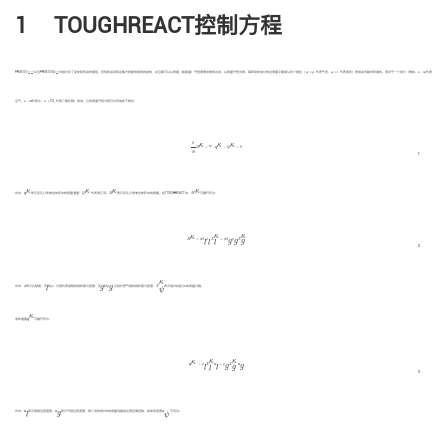
1 TOUGHREACT控制方程
[
14
-
15
]
[
16
]
PRUESS
以及PRUESS等
详细讨论了流体和热流的模型。所有的流动和运输方程都有相同的结构，并且都可以从质量（或能量）守恒原理中推导出来。以质量守恒为例，每种流体成分的总质量平衡是从各个相位（
ψ
=
g
代表气态，
ψ
=
l
代表液态）的相关贡献中积累的。而对于一个成分（例如，
κ
=a代表
空气，
κ
=w代表水，
κ
=CO
代表二氧化碳）来说，它的质量守恒方程可以写成如下格式：
2
∂
∂
t
M
κ
+
∇
⋅
q
κ
−
Q
κ
=
0
κ
κ
κ
∂
M
+
∇
⋅
q
−
Q
=
0
∂
t
1
q
κ
Q
κ
M
κ
M
κ
κ
κ
κ
κ
式中：
q
表示多孔介质单位体积中的质量通量；
Q
代表源汇项；
M
表示多孔介质单位体积中的质量。在TOUGHREACT中，
M
可展开写为：
M
κ
=
ϕ
S
l
ρ
l
X
l
κ
+
ϕ
S
g
ρ
g
X
g
κ
κ
κ
κ
g
g
M
=
ϕ
S
ρ
X
+
ϕ
S
ρ
X
g
l
l
l
2
X
ψ
κ
κ
ϕ
S
l
S
g
ψ
ρ
g
κ
g
g
式中：
ϕ
表示孔隙度；
S
和
ρ
分别代表液相的饱和度与密度；
S
和
ρ
分别代表气相的饱和度与密度；
X
表示相
ψ
中组分
κ
的质量分数。
l
l
ψ
q
κ
κ
流体通量
q
可展开写为：
q
κ
=
ρ
l
X
l
κ
u
l
+
ρ
g
X
g
κ
u
g
κ
κ
κ
g
g
q
=
ρ
X
u
+
ρ
X
u
g
l
l
l
3
ψ
u
l
u
ψ
u
g
g
式中：
u
表示液相达西速度；
u
表示气相达西速度。每个流体相
ψ
中的质量流量由达西定律控制，故渗流速度
u
可写为：
l
ψ