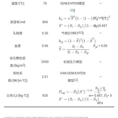
温度/(°C)
76
GENUCHTEN模型
—
[
19
]
)
k
r
l
=
S
∗
{
1
−
[
1
−
(
S
∗
)
1
/
m
]
m
}
2
S
l
r
2
√
∗
∗
1
/
=
{
1
−
[
1
−
(
)
]
}
m
m
= 0.1,
k
S
S
S
r
r
l
l
渗透率/md
800
S
∗
=
(
S
l
−
S
l
r
)
/
(
1
−
S
l
r
)
∗
=
(
−
)
/
(
1
−
)
m
= 0.457
S
S
S
S
r
r
l
l
l
[
20
]
孔隙度
0.26
气相(COREY
)
—
k
r
g
=
(
1
−
S
^
)
2
(
1
−
S
^
2
)
2
ˆ
ˆ
2
=
(
1
−
)
(
1
−
)
k
S
S
r
g
S
g
r
S
^
=
S
l
−
S
l
r
S
l
−
S
l
r
−
S
g
r
盐度
0.06
= 0.05
−
S
S
S
r
g
r
ˆ
l
l
=
S
−
−
S
S
S
r
r
g
l
l
岩石颗粒密
2550
毛细压力模型
—
3
度/(kg/m
)
导热系
VAN GENUCHTEN
2.51
—
[
19
]
数/(W/(m·°C))
模型
S
l
r
= 0,
S
P
c
a
p
=
−
P
0
[
(
S
∗
)
−
1
/
m
−
1
]
1
−
m
r
l
−
1
/
1
−
∗
m
m
=
−
[
(
)
−
1
]
P
P
S
c
a
p
0
P
0
比热/(J/(kg·°C))
920
m
= 0.457,
= 5
P
0
S
∗
=
(
S
l
−
S
l
r
)
/
(
1
−
S
l
r
)
∗
=
(
−
)
/
(
1
−
)
S
S
S
S
r
r
l
l
l
kPa
为了得到可靠的研究结果，本文对这些参数进行了敏感性分析，将各参数逐一输入数值模拟模型，参数敏感性分析取值如
表2
所示。通过此方式，不仅可以得到不同工况下注入初期的CO
羽流迁移范围，同时也可以获得长期的CO
矿化封存容量。
2
2