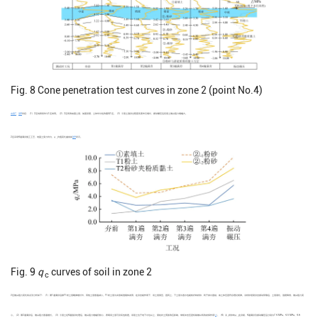
Fig. 8
Cone penetration test curves in zone 2 (point No.4)
由图7
、
图8
判定：（1）2区地质条件与1区类同。（2）2区有效加固土层、加固深度、土体均匀性改善同1区。（3）①层土强夯过程密实度未见增长，振动碾压后各层土锥尖阻力增幅大。
2区采用4遍满夯施工工艺，地基土受力均匀，
q
均值变化曲线如
图9
所示。
c
Fig. 9
q
curves of soil in zone 2
c
2区锥尖阻力变化特点及分析如下：（1）第1遍满夯后除T1粉土层略微增长外，其他土层普遍减小。T1粉土层为夹层或透镜体发育，在夯击能作用下，该土层受压，因其上、下土层为透水性能较好的粉砂，利于排水固结，故土体压密符合理论规律。②粉砂层受夯击振动荷载后，土层液化，强度降低，锥尖阻力变
[
17
]
小。（2）第2遍满夯后，锥尖阻力普遍增长。（3）①层土经4遍强夯处理后，锥尖阻力增幅仍较小，表明该土层可夯实性较差。该层土位于地下水位以上，受粒状土剪胀效应影响，常规冲击压密机制难以有效发挥作用
。（4）②
粉砂的
q
在夯前、4遍满夯及振动碾压后分别为7.4 MPa、4.5 MPa、4.6
-1
c