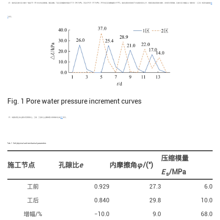
（2） 强夯后孔隙水压力增长一般在10～30 min内达到极值，随后消散。1区孔压增量的均值为17.0～26.0 kPa，2区为14.0～37.0 kPa；24 h内孔压消散幅度大于75%。强夯过程中场地地下水位短时间内上升，局部区域出现涌水涌砂、夯坑积水等现象。孔隙水压力增量△
U
随时间
t
（工况）的变化曲线如
图
1
所示。
Fig. 1
Pore water pressure increment curves
（3） 地基处理土体主要为石英质砂土。工前、工后砂土主要物理力学参数对比如
表1
所示。
Tab. 1
Soil physical and mechanical parameters
压缩模量
施工节点
孔隙比
e
内摩擦角
φ
/(°)
E
/MPa
s
工前
0.929
27.3
6.0
工后
0.840
29.8
10.0
增幅/%
−10.0
9.0
68.0