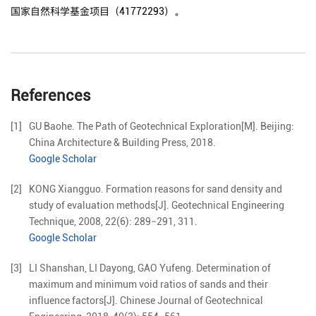
国家自然科学基金项目（41772293）。
References
[1]
GU
Baohe
.
The Path of Geotechnical Exploration[M].
Beijing
:
China Architecture & Building Press
,
2018
.
Google Scholar
[2]
KONG
Xiangguo
.
Formation reasons for sand density and
study of evaluation methods
[J].
Geotechnical Engineering
Technique,
2008
,
22
(
6
):
289
−
291, 311
.
Google Scholar
[3]
LI
Shanshan
,
LI
Dayong
,
GAO
Yufeng
.
Determination of
maximum and minimum void ratios of sands and their
influence factors
[J].
Chinese Journal of Geotechnical