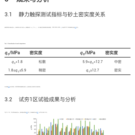
3.1 静力触探测试指标与砂土密实度关系
[
6
]
依据双桥探头锥尖阻力
q
与单桥探头比贯入阻力
p
的数量关系（
p
≈1.1
q
），将《铁路工程地质原位测试规程》（TB 10018—2018）
中的表10.5.13作简单转化后如
表2
所示。
c
s
s
c
Tab. 2
Classification of sand compactness
q
/MPa
密实度
q
/MPa
密实度
c
c
q
<1.8
松散
5.9<
q
<12.7
中密
c
c
1.8≤
q
≤5.9
稍密
q
≥12.7
密实
c
c
本文依据
表2
的分类标准，采用双桥静力触探锥尖阻力
q
值判定施工过程中砂土的密实度。
c
3.2 试夯1区试验成果与分析
1区1号、2号、3号点6次锥尖阻力
q
测试值柱状图如
图3
所示。测试曲线对比如
图4
（以2号点为例）所示。
c