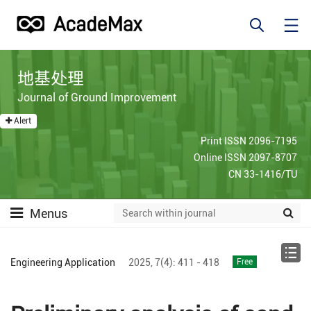
地基处理
Journal of Ground Improvement
Alert
Print ISSN 2096-7195
Online ISSN 2097-8707
CN 33-1416/TU
Menus
Engineering Application
2025,
7(4):
411 - 418
Free