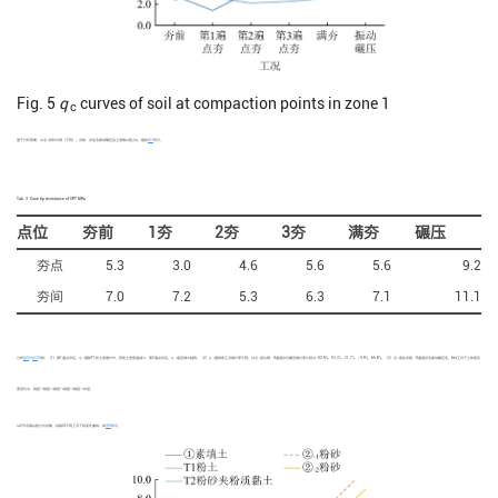
Fig. 5
q
curves of soil at compaction points in zone 1
c
基于分析简便，以②
粉砂为例（下同）。夯前、夯后及振动碾压后土层锥尖阻力
q
值如
表3
所示。
-1
c
Tab. 3
Cone tip resistance of CPT
MPa
点位
夯前
1夯
2夯
3夯
满夯
碾压
夯点
5.3
3.0
4.6
5.6
5.6
9.2
夯间
7.0
7.2
5.3
6.3
7.1
11.1
分析
图5
与
表3
可知：（1）第1遍点夯后，
q
值除T1粉土层增长外，其他土层普遍减小；第2遍点夯后，
q
值呈增大趋势。（2）
q
值较前工况增长率不同。以②
层为例，4遍强夯与碾压增长率分别为−42.9%、53.3%、21.7%、−0.9%、65.8%。（3）②
层在夯前、4遍强夯及振动碾压后，6种工况下土体密实
c
c
c
-1
-1
度变化为：稍密→稍密→稍密→稍密→稍密→中密。
以2号点锥尖阻力为对象，绘制其不同工况下的变化曲线，如
图6
所示。