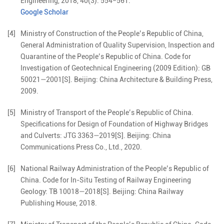
Engineering,
2018
,
40
(
3
):
554
−
561
.
Google Scholar
[4]
Ministry of Construction of the People’s Republic of China,
General Administration of Quality Supervision, Inspection and
Quarantine of the People’s Republic of China
.
Code for
Investigation of Geotechnical Engineering (2009 Edition): GB
50021—2001
[S].
Beijing
:
China Architecture & Building Press
,
2009
.
[5]
Ministry of Transport of the People’s Republic of China
.
Specifications for Design of Foundation of Highway Bridges
and Culverts: JTG 3363—2019
[S].
Beijing
:
China
Communications Press Co., Ltd.
,
2020
.
[6]
National Railway Administration of the People’s Republic of
China
.
Code for In-Situ Testing of Railway Engineering
Geology: TB 10018—2018
[S].
Beijing
:
China Railway
Publishing House
,
2018
.