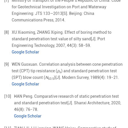
[7]
Ministry of Transport of the People’s Republic of China
.
Code
for Geotechnical Investigation on Port and Waterway
Engineering: JTS 133—2013
[S].
Beijing
:
China
Communications Press
,
2014
.
[8]
XU
Xiaoming
,
ZHANG
Xiping
.
Effect of boring method to
standard penetration test value of silty sand
[J].
Port
Engineering Technology,
2007
,
44
(
3
):
58
−
59
.
Google Scholar
[9]
WEN
Guoxuan
.
Correlation analysis between cone penetration
test (CPT) tip resistance (
p
) and standard penetration test
s
(SPT) blow count (
N
)
[J].
Modern Survey,
1989
(
4
):
19
−
21
.
63.5
Google Scholar
[10]
HAN
Peng
.
Comparative research of static penetration test
and standard penetration test
[J].
Shanxi Architecture,
2020
,
46
(
8
):
76
−
78
.
Google Scholar