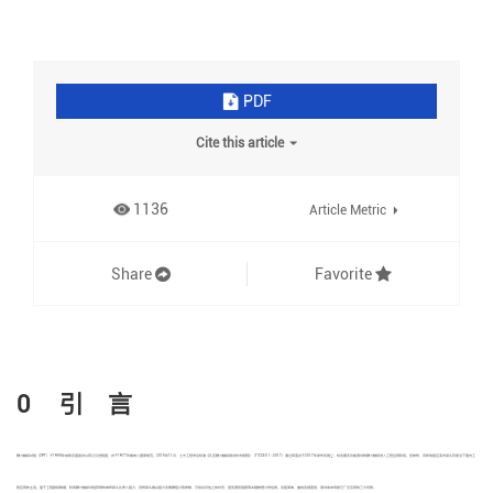
PDF
Cite this article
1136
Article Metric
Share
Favorite
0 引 言
[
1
]
静力触探试验（CPT）于1954年由陈宗基首次从荷兰引进我国，并于1977年被纳入国家规范。2015年11月，土木工程学会标准《孔压静力触探测试技术规程》（T/CCES 1—2017）通过审查并于2017年发布实施
，标志着多功能测试的静力触探进入工程运用阶段。但单桥、双桥电阻应变式探头仍是当下国内工
程应用的主流。基于工程勘探数据，利用静力触探试验获得的单桥探头比贯入阻力、双桥探头锥尖阻力及侧摩阻力等参数，可综合评估土体状态、密实度和强度等关键物理力学性质。设备简单、曲线连续直观、测试成本低是它广泛应用的三大优势。