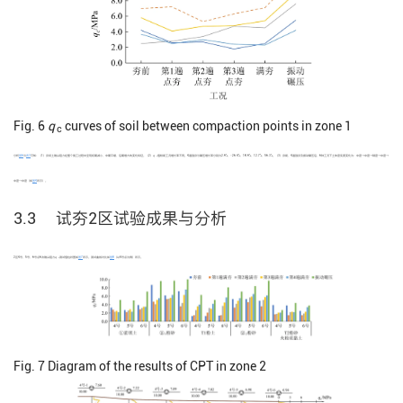
Fig. 6
q
curves of soil between compaction points in zone 1
c
分析
图6
与
表3
可知：（1）夯间土锥尖阻力在整个施工过程中呈现初期减小、中期平缓、后期增大的变化特征。（2）
q
值较前工况增长率不同。4遍强夯与碾压增长率分别为2.9%、−26.4%、18.9%、12.7%、56.3%。（3）夯前、4遍强夯及振动碾压后，6种工况下土体密实度变化为：中密→中密→稍密→中密→
c
中密→中密（如
图4
所示）。
3.3 试夯2区试验成果与分析
2区4号、5号、6号点6次锥尖阻力
q
测试值柱状图如
图7
所示。测试曲线对比如
图8
（以4号点为例）所示。
c
Fig. 7
Diagram of the results of CPT in zone 2