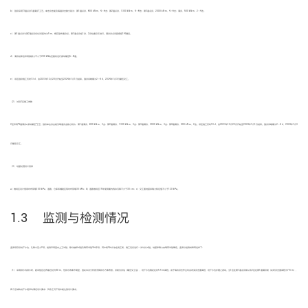
b） 强夯采用“3遍点夯1遍满夯”工艺。单击夯击能及每遍夯击数分别为：第1遍点夯，800 kN·m、4～6击；第2遍点夯，1300 kN·m、4～8击；第3遍点夯，2000 kN·m、4～6击；满夯，500 kN·m、2～4击。
c） 第1遍点夯与第2遍点夯夯点间距均为5 m，梅花型布置夯点。第3遍点夯在1夯、2夯位置交叉进行。满夯夯点间距搭接1/4锤径。
d） 满夯结束后采用激振力不小于200 kN的压路机进行振动碾压6～8遍。
e） 该区强夯施工历时13 d，自2023年12月20日开始至2024年1月1日结束。强夯间歇期为2～4 d，2024年1月3日碾压交工。
（2） 试夯2区施工参数
2区采用“4遍满夯+振动碾压”工艺。强夯单击夯击能及每遍夯击数分别为：第1遍满夯，800 kN·m、3击；第2遍满夯，1300 kN·m、3击；第3遍满夯，2000 kN·m、3击；第4遍满夯，500 kN·m、2击。该区施工历时10 d，自2023年12月22日开始至2024年1月1日结束。强夯间歇期为2～4 d，2024年1月3
日碾压交工。
（3） 地基处理设计目标
a）堆场区设计使用均布荷载100 kPa，道路、仓库和辅建区等均布荷载30 kPa；b）道路堆场区15年使用期内残余沉降不大于30 cm；c）交工面地基承载力特征值不小于120 kPa。
1.3 监测与检测情况
监测项目设地下水位、孔隙水压力2项。检测采用室内土工试验、静力触探试验及载荷试验3种手段，其中前2种方法在施工前、施工后各进行一次对比试验。地基承载力由载荷试验确定。监测与检测成果简述如下：
（1） 采用排水沟排水时，距试验区边界最近处约40 m，但排水效果不明显，因此本次分析按无降排水方案考虑。夯前及夯后（碾压交工后），地下水位稳定在约5.5 m高程。由于每次夯击作业均会改变夯击面高程，地下水位亦随之波动。当1区在第1遍点夯前以及2区在第1遍满夯前（此时夯击面高程为7.6 m），
两个区域的地下水埋深均满足设计要求；其余工况下则未能达到设计要求。