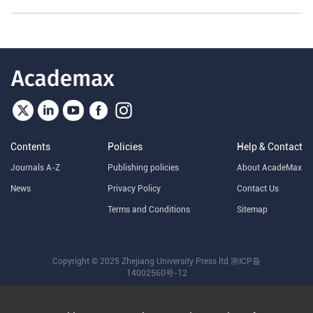
Contents
Policies
Help & Contact
Journals A-Z
Publishing policies
About AcadeMax
News
Privacy Policy
Contact Us
Terms and Conditions
Sitemap
Copyright © 2025 Zhejiang University Press ltd
浙ICP备
14002560号-12