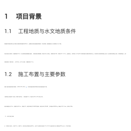
1 项目背景
1.1 工程地质与水文地质条件
2
南通通州湾港区某码头后方堆场工程规划用地面积约26万m
，主要建设内容包括重型货物堆场、件杂货堆场、配套道路及办公设施等建（构）筑物。
场区系造地工程形成，地面高程约7.6 m（以当地理论最低潮面为基准）。原始地貌为黄海海滩，表层分布水力冲填土，堆填时间约10年，厚度为0.5～2.5 m，主要由粉土、粉砂构成；其下至30 m深度范围内以海相沉积粉砂为主，间夹粉砂与淤泥质粉质黏土互层、粉土薄层及粉质黏土夹层，沉积韵律性强，土质
松散至稍密（局部中密），分布不均匀。地下水为潜水，埋藏深度为1.5 m。
1.2 施工布置与主要参数
[
16
]
依据《强夯地基处理技术规程》（CECS 279∶2010）
，本项目地基处理采用“降排水联合低能级强夯”方案。
大面积施工前设置2个试夯区（简称1区和2区），两区相距12 m，每区均为35 m×35 m的正方形。
2
强夯夯锤直径为2.4 m，底面积为4.52 m
，质量为15 t。碾压采用柳工CLG620C压路机，额定功率为128 kW，工作质量为20000 kg，振幅为2.0/1.0 mm，频率为32 Hz。
（1） 试夯1区施工参数
a） 采用排水沟排水。沟深2.5 m、底宽2 m，距试夯区边界最近处约40 m。当地下水位降至夯击面以下不小于2.0 m且超孔隙水压力消散达到75%以上时，方可进行强夯。