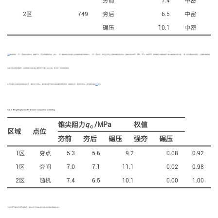
夯前
7.4
中密
2区
749
夯后
6.5
中密
碾压
10.1
中密
表4
数据表明：（1）1区强夯过程中
q
增幅不大，2区经4遍满夯后
q
减小。（2）增加单位夯击能对土体强度的提升影响较小。（3）1区夯点、夯间土及2区土层振动碾压较夯后
q
增幅分别为64%、56%、55%，均超50%。振动碾压大幅度提高了静力触探锥尖阻力值。（4）经多遍强夯处理后，土层静力触探锥
c
c
c
尖阻力未出现显著提升，这表明部分夯击能主要作用于改善土体均匀性，而非进一步提高密实度。
在不考虑砂土结构性影响的条件下，碾压交工时的
q
增长量来源于强夯与振动碾压两种作用，经数理分析，两种作用对
q
的贡献权值如
表5
所示。
c
c
Tab. 5
Weighting factors for dynamic compaction and rolling
锥尖阻力
q
/MPa
权值
c
区域
点位
夯前
夯后
碾压
强夯
碾压
1区
夯点
5.3
5.6
9.2
0.08
0.92
1区
夯间
7.0
7.1
11.1
0.02
0.98
2区
随机
7.4
6.5
10.1
0.00
1.00
无论采用“3遍点夯”或“4遍满夯”，强夯对交工时锥尖阻力增长的贡献权值都非常小。