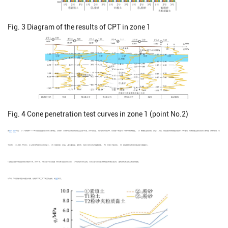
Fig. 3
Diagram of the results of CPT in zone 1
Fig. 4
Cone penetration test curves in zone 1 (point No.2)
由
图3
、
图4
判定：（1）场地内0～10 m深度范围土层可分为①素填土、②粉砂、③粉砂与淤泥质粉质黏土互层3大层。其中②层上、下部位有夹层分布，分别是T1粉土与T2粉砂夹粉质黏土。（2）根据各土层夯前、夯后
q
对比，判定强夯有效加固深度为7.0 m左右，有效加固土层分别为①素填土（简称①层，以
c
下类同）、②
粉砂、T1粉土、②
粉砂及T2粉砂夹粉质黏土。（3）依据夯前、夯后
q
值及曲线陡、缓形态，判定土体均匀性大幅度提高。（4）①层土不易夯实。（5）振动碾压后各层土锥尖阻力增幅较大。
-1
-2
c
1区施工过程中地基土的受力性状不同。其中1号、3号点位于夯点位置（均为第2遍点夯夯点处），2号点位于夯间土处。以夯点土与夯间土2种类型分析锥尖阻力
q
值的变化情况及土体密实程度。
c
以1号、3号点锥尖阻力均值为对象，绘制其不同工况下的变化曲线，如
图5
所示。