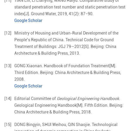
[11]
TIAN
Lili
,
LI
Lianying
,
WANG
Haiyu
.
Comparative study of
standard penetration test number and static penetration test
index
[J].
Ground Water,
2019
,
41
(
2
):
87
−
90
.
Google Scholar
[12]
Ministry of Housing and Urban-Rural Development of the
People’s Republic of China
.
Technical Code for Ground
Treatment of Buildings: JGJ 79—2012
[S].
Beijing
:
China
Architecture & Building Press
,
2013
.
[13]
GONG
Xiaonan
.
Handbook of Foundation Treatment[M].
Third Edition
.
Beijing
:
China Architecture & Building Press
,
2008
.
Google Scholar
[14]
Editorial Committee of
Geological Engineering Handbook
.
Geological Engineering Handbook[M].
Fifth Edition
.
Beijing
:
China Architecture & Building Press
,
2018
.
[15]
DONG
Bingyin
,
SHUI
Weihou
,
QIN
Shaojie
.
Technological