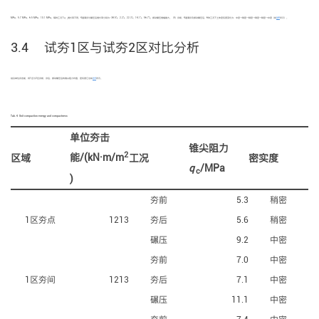
MPa、5.7 MPa、6.5 MPa、10.1 MPa。每种工况下
q
增长率不同，4遍满夯与碾压后增长率分别为−38.5%、2.2%、22.3%、14.1%、56.7%。振动碾压增幅最大。（5）夯前、4遍满夯及振动碾压后，6种工况下土体密实度变化为：中密→稍密→稍密→稍密→稍密→中密（如
图8
所示）。
c
3.4 试夯1区与试夯2区对比分析
结合单位夯击能，将1区与2区夯前、夯后、振动碾压后的锥尖阻力均值、密实度汇总如
表4
所示。
Tab. 4
Unit compaction energy and compactness
单位夯击
锥尖阻力
2
能/(kN·m/m
区域
工况
密实度
q
/MPa
c
)
夯前
5.3
稍密
1区夯点
1213
夯后
5.6
稍密
碾压
9.2
中密
夯前
7.0
中密
1区夯间
1213
夯后
7.1
中密
碾压
11.1
中密