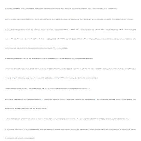
密实度是表征粒状土强度的重要参数，是影响土体工程性质的重要因素。我国1974年颁布的《工业与民用建筑地基基础设计规范》曾以孔隙比
e
作为划分标准，因未能考虑级配对砂土密实度的影响，现已废止。目前规范采用相对密度
D
及标准贯入试验锤击数
N
来划分。
r
[
2
]
[
3
]
孔祥国
认为，相对密度
D
的确定需采集原状砂样来测定天然孔隙比，且最大、最小孔隙比的测定也难以实现，因此，
D
易受到取样等人为因素影响而失真；李珊珊等
也总结了试验方法、黏粒含量对最大、最小孔隙比试验结果的影响。以上均说明采用
D
进行砂土密实度划分的要求较高，工程实用性偏低。
r
r
r
[
4
]
[
5
]
[
6
]
国内主要岩土工程规范中关于砂土密实度等级划分的规定具有一致性，均采用标准贯入试验锤击数
N
值作为判定依据。《岩土工程勘察规范（2009年版）》（GB 50021—2001）
《公路桥涵地基与基础设计规范》（JTG 3363—2019）
《铁路工程地质原位测试规程》（TB 10018—2018）
等将砂土密实度
[
7
]
[
8
]
分为松散（
N
≤10）、稍密（10<
N
≤15）、中密（15<
N
≤30）与密实（
N
>30）4个级别；《水运工程岩土勘察规范》（JTS 133—2013）
在4个级别的基础上增加了极密实级（
N
>50）。徐小明等
在总结不同钻进方法对粉细砂标贯试验值的影响中认为回转钻进方法对砂土标贯试验值影响较小，但标准
贯入试验有严格的操作规定，数据失真的情形屡见不鲜。笔者曾在钻探现场观察到标贯试验完成后的标贯器中仅有5～10 cm土样，其余全是钻孔废渣。
由于静力触探试验受人为因素影响显著小于标准贯入试验，因此，建立静力触探试验贯入阻力与标准贯入试验锤击数的相关关系后，直接采用静力触探指标评价土体密实度具有操作便捷性和数据可靠性的双重优势。
[
9
]
关于静力触探试验贯入阻力与标准贯入试验锤击数的相关性，国内学者、专家做了大量的研究，这些成果为基于静力触探试验指标判定土体密实度提供了工程依据。如温国炫
根据北京、上海、南京、武汉、南通等几个地区的勘察资料，建立了黏性土和砂土等土类的静力触探比贯入阻力
p
值与标准贯入试验锤击数
s
[
10
]
[
11
]
N
的线性方程；韩鹏
对天津滨海新区淤泥质土、黏性土、粉土的
p
值与
N
值进行分析研究，提出了地区经验公式；田丽丽等
采用SPSS软件对天津市区土层的
p
值与
N
值进行对比研究，提出回归公式并进行误差分析。
s
s
[
6
]
采用静力触探试验指标直接判定土体密实度的文献较少，《铁路工程地质原位测试规程》（TB 10018—2018）
是当下采用静力触探试验测试指标判定石英质砂土密实度的规范依据（详见规范表10.5.13）。
[
12
-
14
]
[
15
]
强夯法、振冲碎石桩、不加填料振冲挤密法、振动压实法都是常用的砂土地基加固方法
。利用共振原理进行砂土地基处理衍生了众多的专利工法，如高真空挤密法、气动共振法等。强夯是一种绿色的地基处理技术
，有利于节约能源和环境保护。作用机理简单、设备简易、施工效率高是它的显著特点。大面积
地基处理常采用强夯法。施工时先进行几遍强夯，促使地基土液化、密实，最后将浅层土碾压挤密即可。
本文基于强夯试验区现场监测与检测，在每道工序前后进行静力触探对比试验。试验结果与经典理论存在以下差异：（1）砂土层锥尖阻力在夯后出现降低或增幅有限现象；（2）多遍强夯后土体密实度增长幅度低于预期；（3）振动碾压后土体强度显著提升。这些现象揭示了现有强夯理论的局限性。
本文首先概述项目背景，包括工程地质条件、施工参数、设计标准及监测检测结果；其次系统分析静力触探试验的布设方案和测试数据，据此评价不同工况下土体密实度的变化特征，并量化强夯与碾压工艺的影响效应；最后论证静力触探技术在地基处理质量检测中的技术优势，基于试验成果建议类似砂土地基工程可
优先采用振动碾压工艺。研究方法与成果可为类似工程提供借鉴或参考。