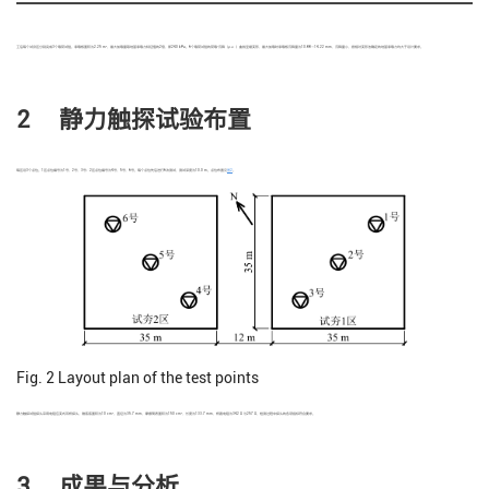
2
工后每个试夯区分别完成3个载荷试验。承载板面积为2.25 m
，最大加载量取地基承载力特征值的2倍，即240 kPa。6个载荷试验的荷载-沉降（
p-s
）曲线呈缓变形，最大加载时承载板沉降量为10.88～14.22 mm，沉降量小，按相对变形法确定的地基承载力均大于设计要求。
2 静力触探试验布置
每区设3个点位。1区点位编号为1号、2号、3号；2区点位编号为4号、5号、6号。每个点位先后进行6次测试，测试深度为10.0 m。点位布置见
图2
。
Fig. 2
Layout plan of the test points
2
2
静力触探试验探头采用电阻应变式双桥探头，锥底底面积为10 cm
，直径为35.7 mm，摩擦筒表面积为150 cm
，长度为133.7 mm，桥路电阻为342 Ω 与257 Ω，检测过程中探头的各项指标符合要求。
3 成果与分析