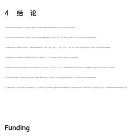
4 结 论
（1） 静力触探试验判定强夯有效加固深度、砂土密实度及其变化，数据直观、可靠，精度高。静力触探测试指标及曲线形状的陡、缓变化特征可以作为判别土体均匀性的依据。
（2） 砂土在夯实过程中的密实度并非持续增长。如采用点夯工艺，夯点土在夯前、3遍点夯和1遍满夯后锥尖阻力
q
分别为5.3 MPa、3.0 MPa、4.6 MPa、5.6 MPa、5.6 MPa，土体均呈稍密状，强夯作用并未提高密实度。
c
（3） 场地地下水对强夯加固效果影响较大。如采用满夯工艺，夯前及4遍满夯作用下锥尖阻力
q
分别为7.4 MPa、4.5 MPa、 4.6 MPa、5.7 MPa、 6.5 MPa，夯前土体呈中密状，3遍满夯后土体呈稍密状，密实度降低，且4遍满夯后
q
值较夯前并未提高。
c
c
（4） 初始强度较高的砂土通过强夯作用难以进一步提高密实度。如文中的试夯2区，夯前锥尖阻力
q
为7.4 MPa，4遍满夯后
q
为6.5 MPa，土体均呈中密状，密实度等级未提高。
c
c
2
2
（5） 地基处理后2个试夯区砂土均呈中密状（1区夯点、夯间及2区土体
q
值分别为9.2 MPa、11.1 MPa、10.1 MPa，均小于12.7 MPa），效果相当。就单位夯击能（1区1213 kN·m/m
、2区749 kN·m/m
）而言，满夯工艺较点夯工艺低38.3%，经济合理性较好。
c
（6） 在不考虑土体结构性的前提下，振动碾压对砂土密实度的贡献权值大于强夯作用。随着设备能力的提高，对于类似工程，可以考虑振动碾压法作为首要的地基处理工艺，使砂土地基处理能耗降低，符合绿色环保的发展理念。
[
18
]
（7） 土体都具有结构性，这一内在特性会显著影响其力学性能和本构关系
，但在工程实践中，由于砂土的结构性较弱，通常不考虑结构性对其强度特性的影响。本次静力触探试验分别于夯前、每遍强夯完成后的次日以及碾压作业完成7 d后进行，土体结构性对密实度与强度的影响机制还需进一步验证。
Funding