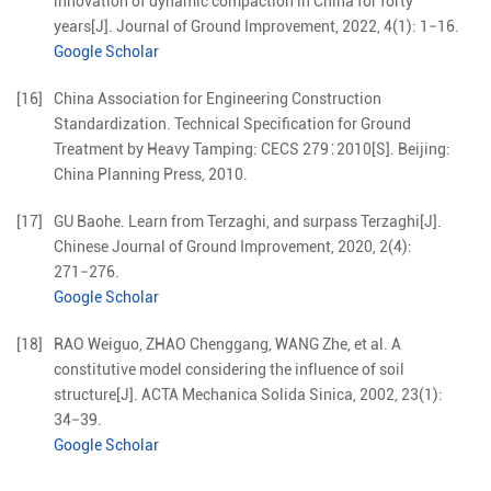
innovation of dynamic compaction in China for forty
years
[J].
Journal of Ground Improvement,
2022
,
4
(
1
):
1
−
16
.
Google Scholar
[16]
China Association for Engineering Construction
Standardization
.
Technical Specification for Ground
Treatment by Heavy Tamping: CECS 279∶2010
[S].
Beijing
:
China Planning Press
,
2010
.
[17]
GU
Baohe
.
Learn from Terzaghi, and surpass Terzaghi
[J].
Chinese Journal of Ground Improvement,
2020
,
2
(
4
):
271
−
276
.
Google Scholar
[18]
RAO
Weiguo
,
ZHAO
Chenggang
,
WANG
Zhe
,
et al
.
A
constitutive model considering the influence of soil
structure
[J].
ACTA Mechanica Solida Sinica,
2002
,
23
(
1
):
34
−
39
.
Google Scholar