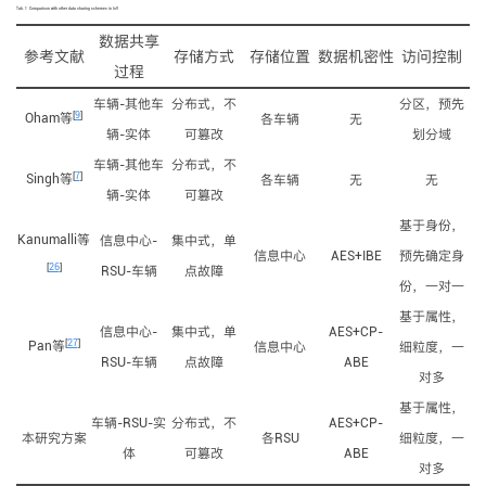
Tab. 1
Comparison with other data sharing schemes in IoV
数据共享
参考文献
存储方式
存储位置
数据机密性
访问控制
过程
车辆-其他车
分布式，不
分区，预先
[
9
]
Oham等
各车辆
无
辆-实体
可篡改
划分域
车辆-其他车
分布式，不
[
7
]
Singh等
各车辆
无
无
辆-实体
可篡改
基于身份，
Kanumalli等
信息中心-
集中式，单
信息中心
AES+IBE
预先确定身
[
26
]
RSU-车辆
点故障
份，一对一
基于属性，
信息中心-
集中式，单
AES+CP-
[
27
]
Pan等
信息中心
细粒度，一
RSU-车辆
点故障
ABE
对多
基于属性，
车辆-RSU-实
分布式，不
AES+CP-
本研究方案
各RSU
细粒度，一
体
可篡改
ABE
对多