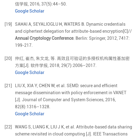
信学报,
2016
,
37
(
5
):
44
–
50
.
Google Scholar
[19]
SAHAI A, SEYALIOGLU H, WATERS B. Dynamic credentials
and ciphertext delegation for attribute-based encryption[C]//
Annual Cryptology Conference
. Berlin: Springer, 2012, 7417:
199-217.
[20]
仲红
,
崔杰
,
朱文龙
,
等
.
高效且可验证的多授权机构属性基加密
方案
[J].
软件学报,
2018
,
29
(
7
):
2006
–
2017
.
Google Scholar
[21]
LIU
X
,
XIA
Y
,
CHEN
W
,
et al
.
SEMD: secure and efficient
message dissemination with policy enforcement in VANET
[J].
Journal of Computer and System Sciences,
2016
,
82
(
8
):
1316
–
1328
.
Google Scholar
[22]
WANG
S
,
LIANG
K
,
LIU
J K
,
et al
.
Attribute-based data sharing
scheme revisited in cloud computing
[J].
IEEE Transactions