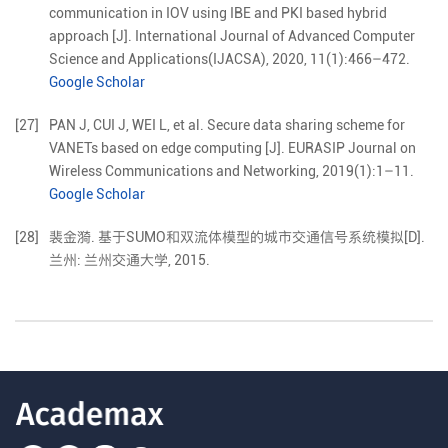
communication in IOV using IBE and PKI based hybrid
approach
[J].
International Journal of Advanced Computer
Science and Applications(IJACSA),
2020
,
11
(
1
):
466
–
472
.
Google Scholar
[27]
PAN
J
,
CUI
J
,
WEI
L
,
et al
.
Secure data sharing scheme for
VANETs based on edge computing
[J].
EURASIP Journal on
Wireless Communications and Networking,
2019
(
1
):
1
–
11
.
Google Scholar
[28]
裴金漪. 基于SUMO和双流体模型的城市交通信号系统模拟[D].
兰州: 兰州交通大学, 2015.