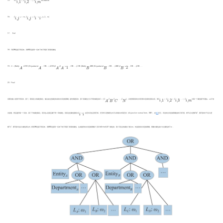
15： If
L
⊂
L
⋯
⊂
L
i
n
S
t
a
f
f
do
,
,
1
,
2
i
m
i
i
L
i
,
j
.
ω
=
m
,
L
i
,
j
→
L
i
:
ω
i
,
j
∈
[
1
,
m
]
16：
L
.
ω
=
m
,
L
→
L
:
ω
,
j
∈
[
1
,
m
]
,
,
i
j
i
j
i
i
17： End
18：//用OR连接不同实体、用AND连接同一实体下的不同部门和职级属性
T
=
(
E
n
t
i
t
y
A
A
N
D
(
D
e
p
a
r
t
m
e
n
t
A
⋯
O
R
⋯
)
A
N
D
(
L
A
(
L
A
:
ω
1
⋯
O
R
⋯
)
)
O
R
(
E
n
t
i
t
y
B
(
D
e
p
a
r
t
m
e
n
t
B
⋯
O
R
⋯
)
(
L
B
:
ω
2
⋯
O
R
⋯
)
)
O
R
⋯
19：
T
=
(
E
n
t
i
t
y
A
N
D
(
D
e
p
a
r
t
m
e
n
t
⋯
O
R
⋯
)
A
N
D
(
L
(
L
:
ω
⋯
O
R
⋯
)
)
O
R
(
E
n
t
i
t
y
AND
(
D
e
p
a
r
t
m
e
n
t
⋯
O
R
⋯
)
AND
(
L
:
ω
⋯
O
R
⋯
)
)
O
R
⋯
1
2
B
B
B
A
A
A
A
20：Final
L
=
{
L
A
,
L
B
,
L
C
,
⋯
,
L
N
}
L
i
,
1
⊂
L
i
,
2
⊂
L
i
,
3
⋯
⊂
L
i
,
m
ω
ω
该算法输入按照不同实体、部门、职级定义的属性集合，输出由这些属性构成的访问控制策略. 首先根据实体、部门将属性分为不同的属性类
L
=
{
L
,
L
,
L
,
⋯
,
L
}
，并按照职级的访问权限中连续的层级关系，即
L
⊂
L
⊂
L
⋯
⊂
L
为每一个属性赋予权重
ω
，
ω
从1依
,
,
3
,
1
,
2
i
m
i
i
i
B
N
C
A
L
L
i
:
ω
i
ω
次递增，然后遍历每一个实体、部门下的属性集合，若存在
ω
连续且属于同一
L
的属性，则将这些属性替换为
L
:
ω
. 由范式存在定理可知，任何布尔逻辑表达式可以转换为析取范式（disjunctive normal form，DNF）. 如
图3
所示，所述的访问控制策略结构只有3层，根节点为逻辑“或”，第2层非叶节点为逻
i
i
T
A
t
t
r
S
e
t
M
L
m
辑“与”，第3层叶结点为属性表达式. 即用OR连接不同实体、用AND连接同一实体下的不同部门和职级属性，生成最终的访问控制策略
T
. 若
A
t
t
r
S
e
t
中有
M
个属性类，每个
L
包含的属性个数为
m
，构造层级访问控制策略，策略中属性减少为总属性的1/
m
.