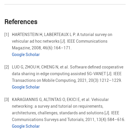
References
[1]
HARTENSTEIN
H
,
LABERTEAUX
L P
.
A tutorial survey on
vehicular ad hoc networks
[J].
IEEE Communications
Magazine,
2008
,
46
(
6
):
164
–
171
.
Google Scholar
[2]
LUO
G
,
ZHOU
H
,
CHENG
N
,
et al
.
Software defined cooperative
data sharing in edge computing assisted 5G-VANET
[J].
IEEE
Transactions on Mobile Computing,
2021
,
20
(
3
):
1212
–
1229
.
Google Scholar
[3]
KARAGIANNIS
G
,
ALTINTAS
O
,
EKICI
E
,
et al
.
Vehicular
networking: a survey and tutorial on requirements,
architectures, challenges, standards and solutions
[J].
IEEE
Communications Surveys and Tutorials,
2011
,
13
(
4
):
584
–
616
.
Google Scholar