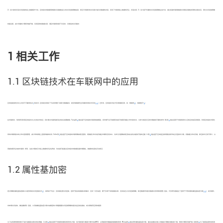
2）设计具有灵活访问控制的链上数据保护方法，区块链中的数据用根据访问者属性定义的访问控制策略加密，保证只有授权的访问者才能访问数据的内容，实现了车联网链上数据的安全、灵活共享. 3）设计基于权重的访问控制策略生成方法，通过挖掘车联网数据访问角色间属性权限的关联关系，简化访问控制策略
的复杂度，减少所需的计算和传输开销，实现高效的数据共享，满足车联网场景下多实体、多角色的访问需求.
1 相关工作
1.1 区块链技术在车联网中的应用
[
7
]
[
11
-
12
]
[
13
]
[
14
]
区块链是具有去中心化和不可篡改特点
的技术. 区块链中的每个节点持有整个或部分数据副本，是实现数据安全存储的有效技术手段
. 近年来，区块链技术在许多领域被应用，如：物联网
、智慧医疗
.
[
15
]
[
16
]
在车联网中，现有研究利用区块链去中心化的技术特征，弥补集中式服务器存在的单点故障缺陷. Yang等
提出基于区块链的车联网信誉模型，将车辆节点可信度和消息可信度存储在分布式账本中，为参与信息交互的车辆提供可靠的参考. Ao等
提出适用于车联网身份认证的区块链系统框架，利用区块链技术简化
[
4
]
[
17
]
异构车辆网络中的分布式密钥管理，减少异构网络上密钥传输的时间. Cebe等
提出基于区块链的车联网事故取证框架，将数据分布式地存储在车辆和各实体中，为参与交通事故取证的执法机关提供可信的证据. Li等
提出基于区块链且具有隐私保护的社交型拼车方案，将数据分布式存储，保证拼车记录可审计，从
而提供更安全地拼车服务. 然而，这些方案缺乏对链上数据的安全性考虑，攻击者可能通过区块链中的数据挖掘车辆隐私，数据的机密性无法保证.
1.2 属性基加密
[
10
]
[
18
-
20
]
密文策略的属性基加密被认为是有效的访问控制技术
，具有如下优点：支持细粒度访问控制，适用于复杂的数据共享需求；支持一对多加密，便于多用户间的数据共享；支持自定义访问控制策略，保证数据所有者对数据访问权限的管理. 因此，许多研究者提出了适用于不同场景的属性基加密方案
，如多授权、
非单调访问结构、属性撤销等. 但是，大多数属性基加密方案中加解密的计算量随着访问控制策略的复杂性呈线性增加，成为限制其应用的瓶颈.
[
21
]
[
22
]
[
23
]
为了在资源有限的情况下减少加解密过程中的处理量，Liu等
提出适用于车联网场景的效率优化方案，该方案将部分解密计算外包给RSU，从而提高车辆端接收数据的效率. Wang等
提出带权属性基加密方案，通过在属性中嵌入权重减少策略中属性的个数，降低计算和存储开销. 张凯等
为了提高加密阶段的效