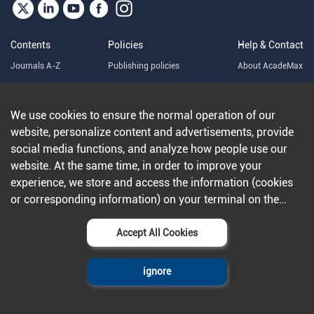
Contents
Policies
Help & Contact
Journals A-Z
Publishing policies
About AcadeMax
News
Privacy Policy
Contact Us
Terms and Conditions
Sitemap
We use cookies to ensure the normal operation of our
website, personalize content and advertisements, provide
social media functions, and analyze how people use our
Copyright © 2025 Zhejiang University Press ltd
浙ICP备
website. At the same time, in order to improve your
14002560号-12
experience, we store and access the information (cookies
or corresponding information) on your terminal on the
condition that you agree to all our websites and
applications.Further information can be found in our
Accept All Cookies
privacy policy
.
ignore