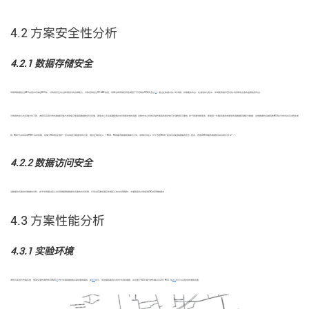
4.2 方案安全性分析
4.2.1 数据存储安全
[
20
]
车联网数据经过AES加密并存储在RSU中，对传统安全攻击具有较好的抵御能力，对称密钥经过CP-ABE加密，该算法具有随机预言模型下可证明的CPA安全性
. 通过在数据中加入时间戳，抵御重放攻击；在通信的过程中，车辆使用数字签名技术抵御攻击者的虚假信息攻击.
与传统的中心化存储方式不同，本研究采用分布式数据存储方法来保证车联网数据的安全存储，避免中心节点易遭受集中式恶意攻击的问题. 这种去中心化的存储方案具有较好的可扩展性和可靠性. 对于普通车辆而言，即使某一车辆串通攻击者来伪造数据存储部分数据，这些数据也会被其他RSU在分布式共识过程中发
n
/3
现. RSU节点间采用PBFT共识机制，设每个RSU独立维护一份共享密文数据块的记录，假设全网存在
n
个RSU，RSU篡改数据的概率为1/2，须同时存在
n
/3个恶意RSU才能成功发起数据篡改攻击. 因此，恶意的RSU篡改数据的成功率仅为1/2
.
4.2.2 数据访问安全
当数据访问者进行数据访问时，由于车辆通过定义访问策略限制数据访问者的访问权限，只有当其属性满足车辆定义的访问策略时，才能解密出对称密钥CK并获得数据
M
.
4.3 方案性能分析
4.3.1 实验环境
[
28
]
本研究实验为仿真实验，使用交通仿真软件SUMO
进行车联网数据共享场景的模拟，如
图5
所示，实验模拟路段为杭州市余杭塘路，并设置了400 辆行驶车辆以及20个RSU. 如
表2
所示为实验中的参数设置.