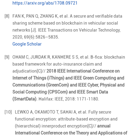
https://arxiv.org/abs/1708.09721
[8]
FAN
K
,
PAN
Q
,
ZHANG
K
,
et al
.
A secure and verifiable data
sharing scheme based on blockchain in vehicular social
networks
[J].
IEEE Transactions on Vehicular Technology,
2020
,
69
(
6
):
5826
–
5835
.
Google Scholar
[9]
OHAM C, JURDAK R, KANHERE S S, et al. B-fica: blockchain
based framework for auto-insurance claim and
adjudication[C]//
2018 IEEE International Conference on
Internet of Things (iThings) and IEEE Green Computing and
Communications (GreenCom) and IEEE Cyber, Physical and
Social Computing (CPSCom) and IEEE Smart Data
(SmartData)
. Halifax: IEEE, 2018: 1171-1180.
[10]
LEWKO A, OKAMOTO T, SAHAI A, et al. Fully secure
functional encryption: attribute-based encryption and
(hierarchical) innerproduct encryption[C]//
annual
International Conference on the Theory and Applications of