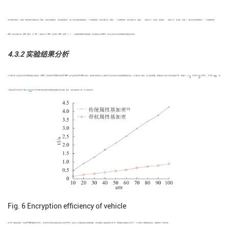
T
在车联网场景中，车辆
A
感知到前方路段发生了事故，生成共享数据
M
. 然后调用算法1，输入共享对象的属性集合：{（交通管理局，余杭交警大队，警督），（交通管理局，余杭交警大队，警监），（保险公司，业务部，副经理），（保险公司，业务部，经理）}，输出访问控制策略
T
= （（交通管理局）
T
AND（余杭交警大队）AND（警员：3）OR（（保险公司）AND（业务部）AND（经理：1）））. 车辆使用策略
T
加密数据，密文数据上传至RSU，经过分布式共识后数据被存储到区块链中.
4.3.2 实验结果分析
T
=
(
a
1
A
N
D
a
2
A
N
D
⋯
A
N
D
a
n
)
n
1)计算开销. 在实验中采用JAVA的配对密码库（JPBC）实现带权CP-ABE和传统CP-ABE. 由于在传统的CP-ABE方案中，解密时间和密文大小都取决于密文中的访问控制策略的复杂性. 为了阐述这个事实，定义复杂策略，即属性的个数从1依次递增至100，策略
T
=
(
a
A
N
D
a
A
N
D
⋯
A
N
D
a
)
，每
1
2
L
个属性类
L
平均包含5个属性. 如
图6
所示为2种算法的加密时间随属性数量的变化趋势. 图中，attr为属性的个数，t1为加密时间.
Fig. 6
Encryption efficiency of vehicle
T
在100个属性加密时，传统CP-ABE需要约4.26 s，而本研究方案中加密时间减小至约0.90 s. 通过引入权重构建访问控制策略，
T
中的属性个数能够减少至1/5，即策略中的属性仅为20个，大大降低了策略的复杂性，显著降低了计算开销.