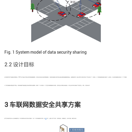
Fig. 1
System model of data security sharing
2.2 设计目标
在车联网环境下的数据共享模型中，RSU节点可能由于被攻击而导致数据被篡改，甚至向区块链中添加恶意数据块；未授权的数据访问者可能会通过篡改数据骗取保险金、逃避事故责任. 因此本研究方案应实现以下安全目标. 1）机密性：为了避免数据泄漏给未授权个人或实体，应当保证数据的机密性. 2）不可篡改：
为了保证数据的完整性和可用性，有效的数据不能被潜在实体或恶意攻击者篡改、删除. 3）访问控制：为了适应车联网数据访问场景，应保证在访问集合构成复杂、访问主体多样化的需求下实现安全、高效、灵活的共享.
3 车联网数据安全共享方案
基于区块链实现去中心化的数据存储，针对车联网中的多实体访问需求，设计一对多的数据共享方案，如
图2
所示，主要分为4个阶段：系统初始化、数据加密、分布式存储、解密与验证.