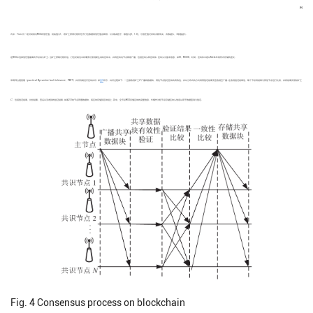
(6)
λ
η
式中：Trust为一定时间段内RSU的信任值，初始值为1，若矿工获得记账权但不打包数据其信任值会降低；
η
为衰减因子，取值为[0，1.0]，与信任值记录的次数有关，次数越多，
λ
取值越大.
在RSU中选择信任值最高的节点成为矿工. 当矿工获取记账权后，打包交易池中的事务记录到新生成的区块中，并将区块向节点网络广播，包括区块头和区块体. 区块头为基本信息，如ID、RSUID、时间；区块体中是以Merkle树形式存储的密文.
C
采用拜占庭容错（practical Byzantine fault tolerance，PBFT）共识机制进行区块共识. 如
图4
所示，共识过程如下：一旦接收到矿工
C
广播的数据块，其他节点验证区块的有效性，并以分布式的方式将其验证结果及签名相互广播. 在收到验证结果后，每个节点将结果与其他节点进行比较，并将结果反馈给矿工
C
C
，包括验证结果、比较结果、签名以及收到的验证结果. 如果2/3的节点同意数据块，将区块存储到区块链上. 其中，全节点RSU存储区块的完整信息，车辆作为轻节点存储区块头信息以用于数据查询与验证.
Fig. 4
Consensus process on blockchain