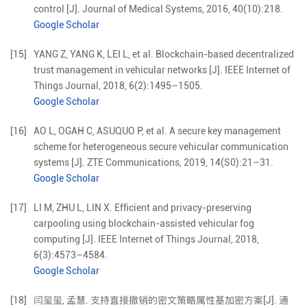
control
[J].
Journal of Medical Systems,
2016
,
40
(
10
):
218
.
Google Scholar
[15]
YANG
Z
,
YANG
K
,
LEI
L
,
et al
.
Blockchain-based decentralized
trust management in vehicular networks
[J].
IEEE Internet of
Things Journal,
2018
,
6
(
2
):
1495
–
1505
.
Google Scholar
[16]
AO
L
,
OGAH
C
,
ASUQUO
P
,
et al
.
A secure key management
scheme for heterogeneous secure vehicular communication
systems
[J].
ZTE Communications,
2019
,
14
(
S0
):
21
–
31
.
Google Scholar
[17]
LI
M
,
ZHU
L
,
LIN
X
.
Efficient and privacy-preserving
carpooling using blockchain-assisted vehicular fog
computing
[J].
IEEE Internet of Things Journal,
2018
,
6
(
3
):
4573
–
4584
.
Google Scholar
[18]
闫玺玺
,
孟慧
.
支持直接撤销的密文策略属性基加密方案
[J].
通