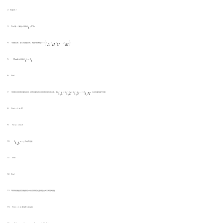
2：Output
T
A
t
t
r
S
e
t
i
∈
U
3： For 每一个属性
A
t
t
r
S
e
t
∈
U
do
i
L
=
{
L
A
,
L
B
,
L
C
,
⋯
,
L
M
}
{
}
M
4： //按照实体、部门将属性分类，得到
M
类属性
L
=
L
,
L
,
L
,
⋯
,
L
B
M
C
A
C
l
a
s
s
i
f
y
(
A
t
t
r
S
e
t
i
)
→
L
i
5：
C
l
a
s
s
i
f
y
(
A
t
t
r
S
e
t
)
→
L
i
i
6： End
L
i
,
1
⊂
L
i
,
2
⊂
L
i
,
3
⋯
⊂
L
i
,
N
7： //按照访问权限对属性排序，若同类属性的访问权限存在包含关系，即
L
⊂
L
⊂
L
⋯
⊂
L
，为这些属性赋予权重
,
3
,
1
,
2
,
i
i
i
i
N
i
=
1
M
8： For
i
=
1
to
M
j
=
1
N
9： For
j
=
1
to
N
L
i
,
j
.
ω
=
j
;
ω
10：
L
ω
=
j
;
//
ω
从1递增
,
.
i
j
11： End
12： End
13：//用带权属性表示属性集合中访问权限存在连续包含关系的同类属性
i
=
1
A
t
t
r
S
e
t
14： For
i
=
1
to
A
t
t
r
S
e
t
.length
L
i
,
1
⊂
L
i
,
2
⋯
⊂
L
i
,
m
i
n
S
t
a
f
f