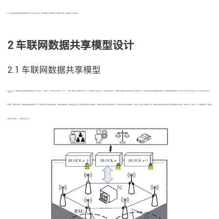
率，提出在线/离线的属性基加密方案. 在加密之前，用户根据公共参数进行大量的预计算，提高密文生成效率.
2 车联网数据共享模型设计
2.1 车联网数据共享模型
如
图1
所示，数据安全共享模型主要包括以下4个部分：可信中心（trusted center，TC）、车辆、RSU以及数据访问者. 1）TC是完全可信的中心，负责系统初始化，管理系统属性并为数据访问者分发密钥. 2）车辆主要用于数据感知和加密，并使用专用短程通信（dedicated short range communications，
[
24
]
DSRC）与RSU通信，将加密数据传输给RSU. 3）RSU是半可信的基础设施，安装在道路两侧，易受到攻击
. RSU具有足够的处理性能、存储空间和良好的网络连接，负责接收车辆上传的数据，并生成、验证与存储区块. 4）数据访问者包括车联网环境下数据的访问实体，例如车主、保险公司、交通管理局、维修商
等机构不同部门、不同职级的人员.