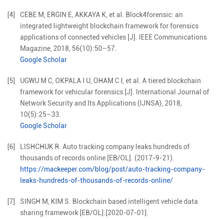
[4]
CEBE
M
,
ERGIN
E
,
AKKAYA
K
,
et al
.
Block4forensic: an
integrated lightweight blockchain framework for forensics
applications of connected vehicles
[J].
IEEE Communications
Magazine,
2018
,
56
(
10
):
50
–
57
.
Google Scholar
[5]
UGWU
M C
,
OKPALA
I U
,
OHAM
C I
,
et al
.
A tiered blockchain
framework for vehicular forensics
[J].
International Journal of
Network Security and Its Applications (IJNSA),
2018
,
10
(
5
):
25
–
33
.
Google Scholar
[6]
LISHCHUK R. Auto tracking company leaks hundreds of
thousands of records online [EB/OL]. (2017-9-21).
https://mackeeper.com/blog/post/auto-tracking-company-
leaks-hundreds-of-thousands-of-records-online/
[7]
SINGH M, KIM S. Blockchain based intelligent vehicle data
sharing framework [EB/OL].[2020-07-01].