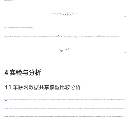
用CK解密获得明文
M
：
C
~
⋅
A
/
e
^
(
C
,
D
)
=
C
K
,
D
C
K
[
E
C
K
(
M
)
]
=
M
.
[
]
~
^
C
⋅
A
/
e
(
C
,
D
)
=
C
K
,
D
E
(
M
)
=
M
.
C
K
C
K
(10)
式中：
D
为用对称密钥CK的解密操作，
E
为
M
用CK进行加密后的密文.
CK
CK
′
′
′
M
′
M
′
M
′
V
e
r
i
f
y
(
M
)
V
e
r
i
f
y
(
M
)
H
M
数据访问者通过
V
e
r
i
f
y
(
M
)
验证数据完整性，并向数据所有者支付一定数量的代币，以激励车辆共享数据.
V
e
r
i
f
y
(
M
)
：该算法首先计算
M
的哈希值，并验证这个值是否与区块链上的
H
一致. 如果是，说明明文
M
是正确的；否则，说明
M
不是原始数据，数据访问者向区块链发送错误报告.
M
′
H
M
′
=
H
a
s
h
(
M
′
)
.
′
H
=
H
a
s
h
(
M
)
.
M
(11)
4 实验与分析
4.1 车联网数据共享模型比较分析
[
26
-
27
]
[
7
，
9
]
如
表1
所示，从5个方面与现有的车联网数据共享模型进行比较. 可以看出，相较于Kanumalli等
集中式的存储方式，本研究基于区块链实现分布式数据存储，能够有效解决集中式服务器的单点故障缺陷；相较于Singh等
采用动态移动车辆作为区块链主节点，固定位置的RSU能够在其通信范围内接收车辆上
[
24
]
[
9
]
传的数据，且具有更好的计算与存储能力
，因此更适合作为区块链主节点进行区块的生成、验证与存储；此外，本研究采用混合加密机制，使用AES对称加密方法加密数据，通过CP-ABE加密对称密钥，保证了数据的机密性以及数据的可控共享，相较于Oham等
事先按照组织、机构划分固定共享区域的方式，本
[
26
]
研究方案在每次数据共享时，共享者可以根据需要制定灵活的访问控制策略；相较于Kanumalli等
基于身份的访问控制方式，本研究方案无须事先确定数据访问者的身份，能够通过一次加密，达到对多个数据访问者的数据安全共享效果，因此本研究方案更高效，适应于多实体、多角色的车联网数据共享场景.