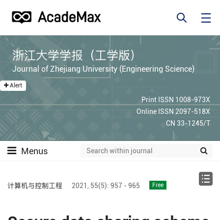
浙江大学学报（工学版）
Journal of Zhejiang University (Engineering Science)
Alert
Print ISSN 1008-973X
Online ISSN 2097-518X
CN 33-1245/T
Menus
计算机与控制工程
2021,
55(5):
957 - 965
Free