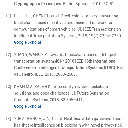
Cryptographic Techniques
. Berlin: Springer, 2010: 62-91.
[11]
LI
L
,
LIU
J
,
CHENG
L
,
et al
.
Creditcoin: a privacy-preserving
blockchain-based incentive announcement network for
communications of smart vehicles
[J].
IEEE Transactions on
Intelligent Transportation Systems,
2018
,
19
(
7
):
2204
–
2220
.
Google Scholar
[12]
YUAN Y, WANG F Y. Towards blockchain-based intelligent
transportation systems[C]//
2016 IEEE 19th International
Conference on Intelligent Transportation Systems (ITSC)
. Rio
de Janeiro: IEEE, 2016: 2663-2668.
[13]
KHAN
M A
,
SALAH
K
.
IoT security: review, blockchain
solutions, and open challenges
[J].
Future Generation
Computer Systems,
2018
,
82
:
395
–
411
.
Google Scholar
[14]
YUE
X
,
WANG
H
,
JIN
D
,
et al
.
Healthcare data gateways: found
healthcare intelligence on blockchain with novel privacy risk