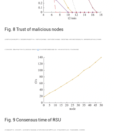
Fig. 8
Trust of malicious nodes
当与恶意节点交互的车辆达到40个时，其信任值降低为0的速度仅10 min，与恶意节点交互的车辆越多，反馈该节点恶意行为的次数越多，其信任值下降越快. 本研究方案基于信任值选择主节点，能够有效降低拜占庭节点成为主节点的概率.
为了测试共识效率，在Hyperledger Fabric平台上测试区块达成一致的时间. 如
图9
所示为共识时间随节点数量变化的趋势. 图中，node为参与共识节点的个数，t3为共识的时间消耗.
Fig. 9
Consensus time of RSU
当节点数量达到20个时，共识时间近60 s，且共识时间随节点个数呈线性增加. 由于本研究方案的共识过程只在RSU节点上执行，而不是在所有网络节点上执行，节点验证的速度更快，共识效率更高.