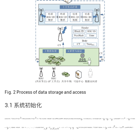
Fig. 2
Process of data storage and access
3.1 系统初始化
S
e
t
u
p
(
1
λ
,
U
)
S
e
t
u
p
(
1
λ
,
U
)
∗
H
:
{
0
,
1
}
∗
→
G
0
λ
λ
U
G
0
e
:
G
0
×
G
0
→
G
T
p
g
在初始化阶段，TC首先运行
S
e
t
u
p
(
1
,
U
)
算法生成系统参数.
S
e
t
u
p
(
1
,
U
)
：TC输入安全参数
λ
和属性集
U
，输出公钥PK和主密钥MK. 该算法首先生成以素数
p
为阶的双线性群
G
，并从中选取生成元
g
，进行双线性配对运算
e
:
G
×
G
→
G
. 生成哈希函数
H
:
{
0
,
1
}
→
G
. 对于任意的
0
0
0
0
T
h
=
g
β
β
u
=
e
^
(
g
,
g
)
α
α
z
∈
Z
p
Δ
z
,
S
=
∏
z
∈
S
,
z
≠
i
(
x
−
z
)
/
(
i
−
z
)
U
=
{
α
1
,
α
2
,
⋯
,
α
n
}
α
,
β
∈
Z
p
^
p
n
p
z
∈
Z
（
Z
为整数模
p
的乘法群），设置
S
={
s
,
s
, ···,
s
}，并设拉格朗日系数
Δ
=
∏
(
x
−
z
)
/
(
i
−
z
)
.
U
=
{
α
,
α
,
⋯
,
α
}
表示系统中全部用户的属性集合，TC任意取2个随机数
α
,
β
∈
Z
，并计算
h
=
g
以及
u
=
e
(
g
,
g
)
，生成的PK与MK如下：
1
2
,
∈
,
≠
p
1
2
m
z
S
z
S
z
i