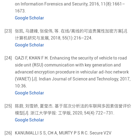
on Information Forensics and Security,
2016
,
11
(
8
):
1661
–
1673
.
Google Scholar
[23]
张凯
,
马建峰
,
张俊伟
,
等
.
在线/离线的可追责属性加密方案
[J].
计算机研究与发展,
2018
,
55
(
1
):
216
–
224
.
Google Scholar
[24]
QAZI
F
,
KHAN
F H
.
Enhancing the security of vehicle to road
side unit (RSU) communication with key generation and
advanced encryption procedure in vehicular ad-hoc network
(VANET)
[J].
Indian Journal of Science and Technology,
2017
,
10
:
36
.
Google Scholar
[25]
陈蔚
,
刘雪娇
,
夏莹杰
.
基于层次分析法的车联网多因素信誉评价
模型
[J].
浙江大学学报: 工学版,
2020
,
54
(
4
):
722
–
731
.
Google Scholar
[26]
KANUMALLI
S S
,
CH
A
,
MURTY
P S R C
.
Secure V2V