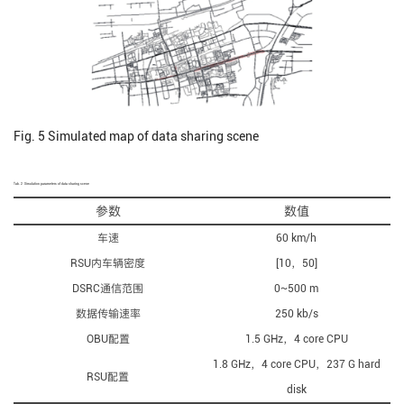
Fig. 5
Simulated map of data sharing scene
Tab. 2
Simulation parameters of data sharing scene
参数
数值
车速
60 km/h
RSU内车辆密度
[10，50]
DSRC通信范围
0~500 m
数据传输速率
250 kb/s
OBU配置
1.5 GHz，4 core CPU
1.8 GHz，4 core CPU，237 G hard
RSU配置
disk