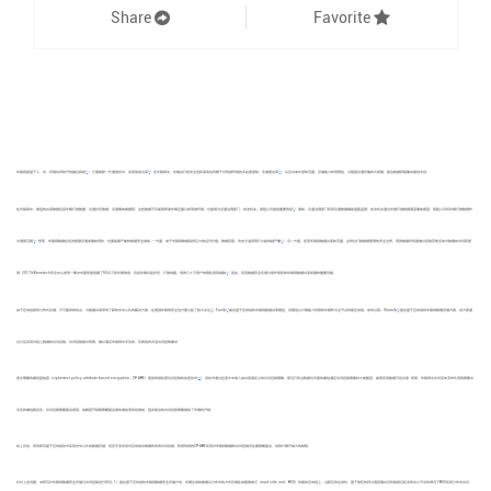
Share
Favorite
[
1
]
[
2
]
[
3
]
车联网是基于人、车、环境协同的开放融合网络
，它借助新一代通信技术，实现信息共享
. 在车联网中，车辆出行的安全性和高效性有赖于对驾驶环境的多粒度感知、多维度共享
，以应对单车感知范围、存储能力的局限性，为智慧交通所需的大规模、复杂数据获取需求提供支持.
[
4
]
在车联网中，典型的共享数据包括车辆行驶数据、交通状态数据、交通事故数据等，这些数据不仅能够帮助车辆全面认知驾驶环境，也能够为交通治理部门、执法机关、保险公司提供重要信息
. 例如，交通治理部门利用交通数据辅助道路监管；执法机关通过车辆行驶数据调查事故原因；保险公司将车辆行驶数据作
[
5
]
[
1
]
为理赔证明
. 然而，车联网数据在促进智慧交通发展的同时，也面临着严峻的数据安全挑战. 一方面，由于车联网数据具有巨大的经济价值，数据窃取、攻击与滥用等行为越来越严重
；另一方面，拓宽车联网数据共享的范围，必然会打破数据管理的安全边界，导致数据所有者难以控制其他实体对数据的访问和使
[
6
]
用. 2017年Kromtech安全中心发现一集中式服务器泄露了50多万条车辆信息，包括车辆设备状态、行驶线路，导致几十万用户的隐私受到威胁
. 因此，实现数据安全存储与保护是影响车联网数据共享发展的重要问题.
[
7
]
[
8
]
[
9
]
由于区块链具有分布式存储、不可篡改的特点，为数据共享带来了新的去中心化的解决方案，在增强车联网安全性方面引起了较大关注
. Fan等
提出基于区块链的车联网数据共享模型，该模型以计算能力有限的车辆作为全节点构建区块链，成本过高；Oham等
提出基于区块链的车联网数据存储方案，该方案通
过分区实现对链上数据的访问控制，访问控制相对有限，难以满足车联网中多实体、多角色的灵活访问控制需求.
[
10
]
密文策略的属性基加密（ciphertext policy attribute-based encryption，CP-ABE）是具有细粒度访问控制的加密技术
，该技术通过在密文中嵌入由共享者定义的访问控制策略，保证只有当数据访问者的属性满足访问控制策略时才能解密，能够实现数据可控共享. 然而，车联网中访问实体多样化导致策略中
涉及的属性数目多，访问控制策略复杂度高，加解密开销随策略复杂度的增加而线性增加，因此复杂的访问控制策略增加了车辆的开销.
综上所述，现有研究基于区块链技术实现去中心化的数据存储，但还无法实现对区块链中数据的有效访问控制，利用传统的CP-ABE实现对车联网数据的访问控制存在着策略复杂，导致计算开销大的缺陷.
针对上述问题，本研究对车联网数据安全存储与访问控制进行研究. 1）提出基于区块链的车联网数据安全存储方法，车辆生成的数据以分布式的方式存储在由路侧单元（road side unit，RSU）构建的区块链上，当新区块生成时，基于信任的拜占庭容错共识机制保证在没有中心节点的情况下RSU实现分布式共识.