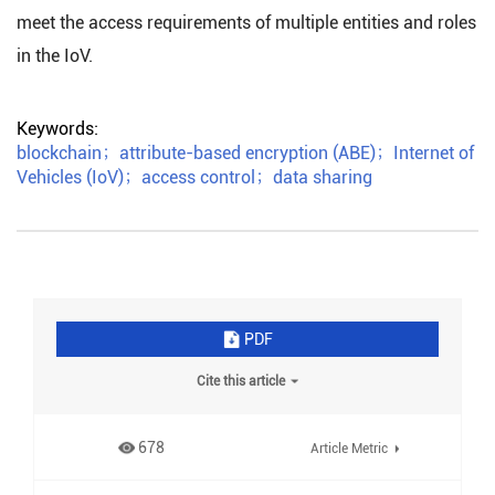
meet the access requirements of multiple entities and roles
in the IoV.
Keywords:
blockchain
；
attribute-based encryption (ABE)
；
Internet of
Vehicles (IoV)
；
access control
；
data sharing
PDF
Cite this article
678
Article Metric