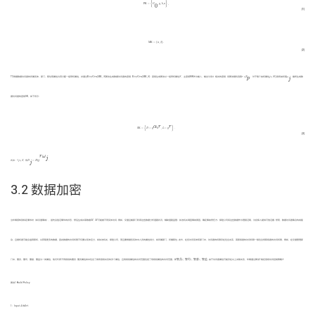
P
K
=
{
G
0
,
g
,
h
,
u
}
,
{
}
P
K
=
G
,
g
,
h
,
u
,
0
(1)
M
K
=
{
α
,
β
}
.
M
K
=
{
α
,
β
}
.
(2)
K
e
y
G
e
n
(
M
K
,
S
)
K
e
y
G
e
n
(
M
K
,
S
)
S
r
∈
Z
p
j
∈
S
ω
j
p
TC根据数据访问者的所属实体、部门、职位等属性为其分配一组带权属性，并通过
K
e
y
G
e
n
(
M
K
,
S
)
算法生成数据访问者的密钥.
K
e
y
G
e
n
(
M
K
,
S
)
：密钥生成算法以一组带权属性
S
、主密钥MK作为输入，输出与该
S
相关的密钥. 该算法随机选取
r
∈
Z
，对于每个加权属性
j
∈
S
它具有加权值
ω
，最终生成数
j
据访问者的密钥SK，如下所示：
S
K
=
{
D
=
g
α
h
r
,
L
=
g
r
}
.
α
r
r
{
}
S
K
=
D
=
g
h
,
L
=
g
.
(3)
D
j
=
H
(
j
)
r
ω
j
r
ω
j
∀
j
∈
S
式中：
∀
j
∈
S
，有
D
=
H
(
j
)
.
j
3.2 数据加密
M
M
当车辆感知到特定事件时（如交通事故），首先会验证事件的状态，然后生成共享数据
M
，
M
可能被不同实体访问. 例如，交通运输部门利用这些数据分析道路状况，辅助道路监管；执法机关调查事故原因、确定事故责任方；保险公司将这些数据作为理赔证明，为投保人提供可信证据. 然而，数据访问者集合构成复
杂，且授权者可能会滥用职权，以获取更多的数据，因此数据的访问权限不仅要以实体区分，如执法机关、保险公司，而且要根据各实体中人员的属性划分，如所属部门、所属职位. 此外，在各访问实体和部门中，访问者的权限存在包含关系，高职级者的访问权限一般包含低职级者的访问权限，例如，在交通管理部
警员
⊂
警司
⊂
警督
⊂
警监
T
门中，警员、警司、警督、警监为一类属性，他们代表不同级别的警员. 警员属性类中包含了具有层级关系的多个属性，且高级别属性的访问范围包括了低级别属性的访问范围，即
警
员
⊂
警
司
⊂
警
督
⊂
警
监
. 由于访问者属性可能存在以上关联关系，车辆通过算法1制定层级访问控制策略
T
.
算法1 Build Policy
A
t
t
r
S
e
t
1：Input
A
t
t
r
S
e
t