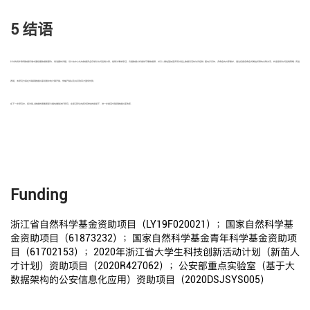
5 结语
针对传统车联网数据存储中面临着数据易篡改、易泄露的问题，设计去中心化的数据安全存储与访问控制方案，能够为事故取证、交通数据分析提供可靠数据源，并引入属性基加密实现对链上数据灵活的访问控制. 面向多实体、多角色的共享需求，通过挖掘各角色间属性权限的关联关系，构造层级访问控制策略. 实验
表明，本研究方案在车联网数据共享场景中的计算开销、传输开销以及共识效率方面有优势.
在下一步研究中，将对链上数据的策略更新与属性撤销进行研究，在保证安全性和有效性的前提下，进一步提高车联网数据共享效率.
Funding
浙江省自然科学基金资助项目（LY19F020021）；国家自然科学基
金资助项目（61873232）；国家自然科学基金青年科学基金资助项
目（61702153）；2020年浙江省大学生科技创新活动计划（新苗人
才计划）资助项目（2020R427062）；公安部重点实验室（基于大
数据架构的公安信息化应用）资助项目（2020DSJSYS005）