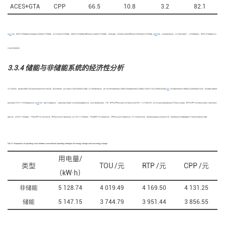
ACES+GTA
CPP
66.5
10.8
3.2
82.1
由
表7
可知，ACES+GTA策略的日用电量和运行费用高于GTA策略，且日节电率低于GTA策略，但ACES+GTA策略在DR时段的运行费用低于GTA策略，负荷削减量、所获得的补贴费及DR时段的节费率明显优于GTA策略. 由
表8
可知，当考虑需求响应时，在不同电价模型下，与GTA策略相比，ACES+GTA策略的日运
行成本均明显降低.
3.3.4 储能与非储能系统的经济性分析
对于空调系统，需求响应策略只有在电网发出响应信号时才能实施，响应次数有限，绝大多数运行天数采用常规运行策略. 当不考虑需求响应时，整个供冷季非储能常规运行策略与考虑储能的常规运行策略在不同电价下的运行费用和用电量见
表9
. 其中储能的常规运行策略是以系统费用最优为目标，即将储能水罐的释
能时段调至10:00—15:00的峰值电价段. 由
表9
可知，相较于非储能系统，小规模水蓄冷系统整个供冷季的用电量略有升高，但运行费用相对较低，TOU、RTP及CPP电价机制下的节费率分别为6.83%、5.23%和6.65%. 由于本文建立的费用最优是以TOU电价为标准的，RTP与CPP下的节费率并非最优. 观察3种电价
曲线可知，在6:00—7:00储能时，TOU和CPP下处于低谷电价段，RTP电价并非处于最低的时段. 在12:00—13:00释能时，TOU和RTP下处于峰值电价段，CPP电价并非处于峰值电价段. 对于不同的电价机制，费用最优的储能运行时段有所不同，费用最优的运行策略需要基于不同的电价模型进行调整.
Tab. 9
Comparison of operating costs between conventional operating strategies for energy storage and non-energy storage
用电量/
类型
TOU /元
RTP /元
CPP /元
（kW·h）
非储能
5 128.74
4 019.49
4 169.50
4 131.25
储能
5 147.15
3 744.79
3 951.44
3 856.55