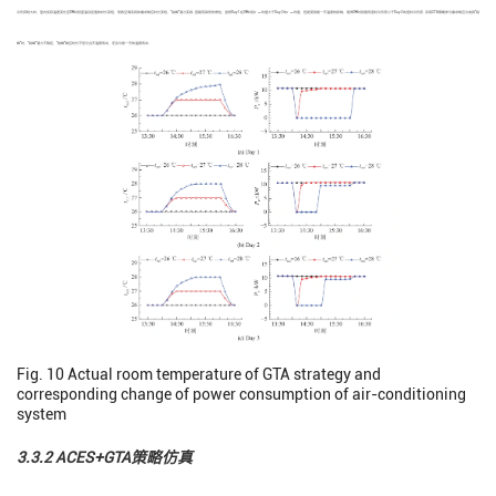
冷负荷较大时，室内实际温度变化至DR时段室温设定值的时长变短，导致空调系统的需求响应时长变短，“削峰”潜力变弱. 因建筑具有热惯性，虽然Day1在DR时段
t
均值大于Day2的
t
均值，但是受到前一天温度的影响，使得DR时段建筑逐时冷负荷小于Day2的逐时冷负荷. 采用GTA策略参与需求响应为电网“削
out
out
峰”时，“削峰”潜力不稳定，“削峰”响应时长不但与当天温度有关，还会与前一天的温度有关.
Fig. 10
Actual room temperature of GTA strategy and
corresponding change of power consumption of air-conditioning
system
3.3.2 ACES+GTA策略仿真