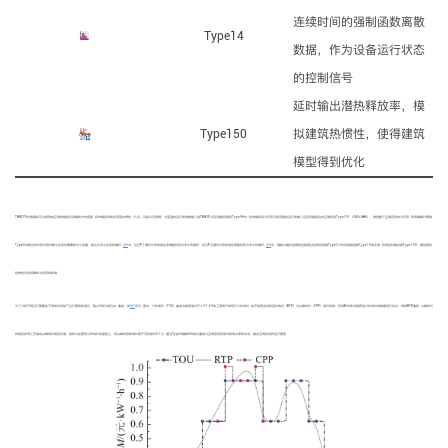
连续时间的强制函数离散
Type14
数据，作为设备运行状态
的控制信号
延时输出潜热释放率，模
Type150
拟建筑热惯性，使得建筑
模型得到优化
TRNSYS仿真模拟平台按照由空调末端到冷源端的方式搭建. 将末端房间的各项室内得热（人员、设备以及照明）与室温的运行表参数输入到TRN3D-多区域建筑模型Type56中. 将末端房间冷负荷与新风量的运行表输入至变风量组合式空调机组Type151（VAV+AHU），得到整个空调系统的冷负荷. 利用编辑计算器
Type0内建立的负荷方程求解水系统所需要的冷水流量，建立冷冻水系统的循环.
图6
中，经过P_1循环水泵的是在非释能时段冷冻水的循环，经过P_2循环水泵的是在释能时段冷冻水的循环.
图6
中，储能水罐内温度的控制通过启停控制器Type2与时间强制函数Type14来实现. 利用延时输出器Type150，模拟建筑
热惯性对房间瞬时冷负荷的影响.
为了分析不同运行策略在不同电价机制下运行费用的变化，建立3种日电价
M
曲线，如
图7
所示. 图中，分时电价（TOU）曲线为陕西省对于小于1 kV的工商用户的现行分时电价. 由于陕西尚没有实时电价（RTP）与尖峰电价（CPP）电价机制，利用B-样条对陕西省分时电价的数据进行拟合，得到RTP曲线. 尖峰电价
的制定参考江苏省的尖峰电价制定标准，具体为在原有分时电价的基础上，将尖峰时段的电价每千瓦时加价0.1元. 通过Type0编辑3种电价曲线与空调系统各部件耗电功率的关系，输出空调系统的运行费用.