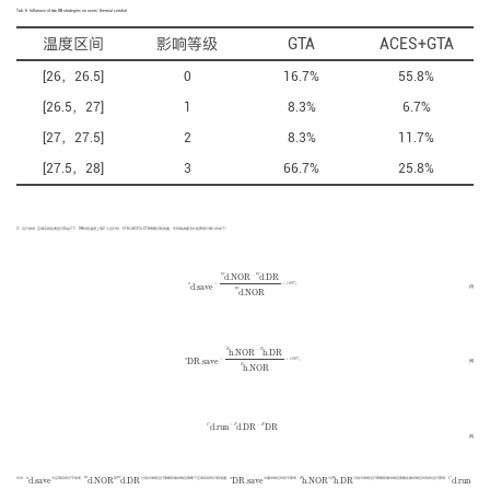
Tab. 6
Influence of two DR strategies on users' thermal comfort
温度区间
影响等级
GTA
ACES+GTA
[26，26.5]
0
16.7%
55.8%
[26.5，27]
1
8.3%
6.7%
[27，27.5]
2
8.3%
11.7%
[27.5，28]
3
66.7%
25.8%
2）运行成本. 空调系统在典型日Day2下，DR时段温度上调2 ℃运行时，GTA与ACES+GTA策略日耗电量、负荷削减量及补贴费用计算公式如下：
α
d
.
s
a
v
e
=
W
d
.
N
O
R
−
W
d
.
D
R
W
d
.
N
O
R
×
100
%
,
W
−
W
d
.
D
R
d
.
N
O
R
α
=
×
100
%
,
d
.
s
a
v
e
(3)
W
d
.
N
O
R
α
D
R
.
s
a
v
e
=
F
h
.
N
O
R
−
F
h
.
D
R
F
h
.
N
O
R
×
100
%
,
F
−
F
h
.
D
R
h
.
N
O
R
α
=
×
100
%
,
D
R
.
s
a
v
e
(4)
F
h
.
N
O
R
C
d
.
r
u
n
=
F
d
.
D
R
−
E
D
R
.
C
=
F
−
E
.
D
R
d
.
r
u
n
d
.
D
R
(5)
W
d
.
N
O
R
W
d
.
D
R
F
h
.
N
O
R
F
h
.
D
R
C
d
.
r
u
n
α
d
.
s
a
v
e
α
D
R
.
s
a
v
e
式中：
α
为空调系统日节电率，
W
和
W
分别为常规运行策略和需求响应策略下空调系统的日耗电量，
α
为需求响应时段节费率，
F
与
F
分别为常规运行策略和需求响应策略在需求响应时段的运行费用，
C
D
R
.
s
a
v
e
d
.
s
a
v
e
d
.
D
R
h
.
D
R
d
.
r
u
n
d
.
N
O
R
h
.
N
O
R