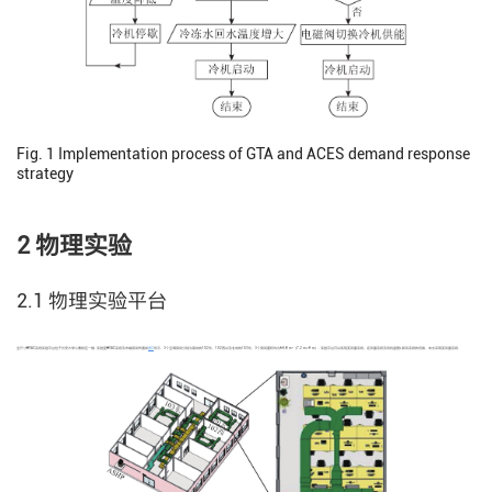
Fig. 1
Implementation process of GTA and ACES demand response
strategy
2 物理实验
2.1 物理实验平台
2
全尺寸HVAC系统实验平台位于长安大学小寨校区一楼. 实验室HVAC系统及末端房间布置如
图2
所示，3个空调房间分别为南向的102东、102西以及北向的103东，3个房间面积均为64.8 m
（7.2 m×9 m）. 实验平台可以实现变风量系统、定风量系统及风机盘管+新风系统的切换，本文采用变风量系统.