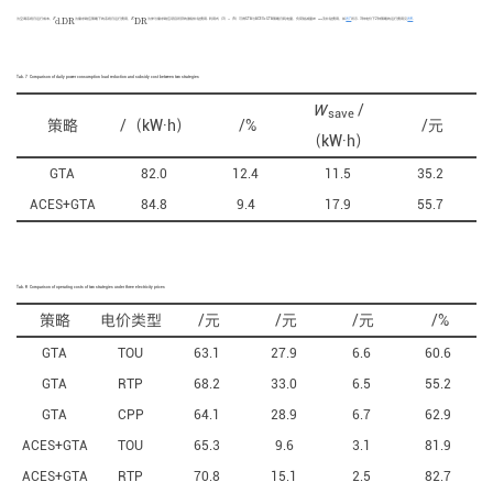
F
d
.
D
R
E
D
R
为空调系统日运行成本，
F
为需求响应策略下的系统日运行费用，
E
为参与需求响应项目所获的激励补贴费用. 利用式（3）~（5）可得GTA与ACES+GTA策略日耗电量、负荷削减量
W
及补贴费用，如
表7
所示. 3种电价下2种策略的运行费用见
表8
.
D
R
d
.
D
R
save
Tab. 7
Comparison of daily power consumption load reduction and subsidy cost between two strategies
W
/
save
策略
/（kW·h）
/%
/元
（kW·h）
GTA
82.0
12.4
11.5
35.2
ACES+GTA
84.8
9.4
17.9
55.7
Tab. 8
Comparison of operating costs of two strategies under three electricity prices
策略
电价类型
/元
/元
/元
/%
GTA
TOU
63.1
27.9
6.6
60.6
GTA
RTP
68.2
33.0
6.5
55.2
GTA
CPP
64.1
28.9
6.7
62.9
ACES+GTA
TOU
65.3
9.6
3.1
81.9
ACES+GTA
RTP
70.8
15.1
2.5
82.7