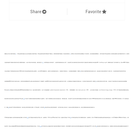
Share
Favorite
[
1
]
[
2
]
随着社会对电力需求的增加
，可再生能源发电量占社会总发电量的比例逐年增加. 可再生能源发电具有间歇性和不确定性，使得电网供需矛盾加剧，峰谷差持续增大
. 夏季电力系统出现时段性调峰能力不足的情况，因此急需挖掘调峰能力，更好地消纳可再生能源发电. 需求响应是解决当前问题的有效方式，需求响
[
3
-
4
]
应是指终端用户根据电价随时间的变化调整用电需求，以减少高电价时的用电量，减轻电网压力
. 建筑既是最大的用电用户，也是具有用能弹性的电力用户，因此建筑已成为需求响应项目的优质资源. 智能电网与物联网技术的发展为B2G（building to grid）调峰模式提供了良好的硬件平台. OpenADR2.0通信协
[
5
]
议的出现推动了建筑需求响应的进程. HVAC系统作为商业建筑能源系统的主要部分，在参与B2G调峰模式时，能够充分发挥源端多能互补、末端柔性可调的特点，为电网提供调峰服务. 许鹏等
系统地介绍建筑需求响应的控制与技术，通过国内外的相关案例进行介绍和分析，对后续学者的研究具有参考价值.
[
6
]
控制策略是HVAC系统参与响应的关键，空调系统控制策略的研究主要从单体和群体聚合2个层面展开. 单体HVAC系统参与需求响应的研究注重系统运行机理，从空调群组运行数量的宏观调控出发，对空调进行群体聚合研究. 程媛等
以定频空调系统为研究对象，分别综述了单体和聚合参与需求响应的控制策略.
[
7
]
Motegi等
对美国加州多种商业建筑的HVAC需求响应策略进行分类，通过实测和仿真研究，论述了区域温度重设（global temperature adjustment，GTA）、降低管道静压（duct static pressure，DSP）、主动与被动冷热储能（cool thermal energy storage，CTES）等13种需求响应策略的适用性、
[
8
-
10
]
响应效果及实际应用时应注意的问题. Wang等
针对基于冷源侧的快速需求响应策略进行全面研究，对基于冷源侧调控引起的系统流量分配、末端风量分配、冷机启停产生的负荷反弹等问题提出有效的解决方案. 国内对于HVAC需求响应的研究大多从电力侧的角度出发，侧重于HVAC负荷的聚合. 对于大型商业建
[
11
]
[
12
]
筑，周磊
提出基于负荷聚合商调控构架，建立商业空调负荷群优化模型. 对于居住建筑，杨济如等
通过研究单台变频空调的频率、功率及制冷量之间的关系，提出单台变频空调控制的方法，提出空调群组的需求响应削峰方法.
[
13
-
14
]
[
15
]
GTA和热能存储被认为是有效的需求响应策略. 张天伟等
基于美国加州的建筑进行理论分析，结果表明，GTA可以在CPP电价机制下实现一定量的负荷削减. Xu等
以2栋商业建筑进行预冷策略现场测试，结果表明，预冷+GTA策略可能改善商业建筑的需求响应能力. 针对GTA策略参与DR事件的不稳定性，没有
[
16
-
17
]
[
18
]
相关研究. 考虑主动储能的HVAC需求响应策略能够有效地增加建筑用能的灵活性，Cui等
基于相变材料主动储能系统参与需求响应策略进行仿真发现，利用该策略可以短时间内将系统耗电量削减至正常耗电量的28.9%. 陈东文等
提出蓄冷空调系统的规划方法，使得蓄冷空调系统在满足削峰要求的前提条件下，