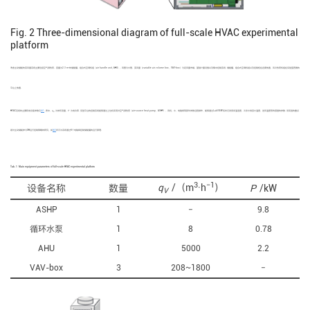
Fig. 2
Three-dimensional diagram of full-scale HVAC experimental
platform
3
考虑主动储能的变风量系统主要包括空气源热泵、容量为2.3 m
的储能罐、组合式空调机组（air handle unit, AHU）、风管与水管、变风量（variable air volume box，VAV-box）与定风量末端、基础计量设施以及集中控制系统. 储能罐、组合式空调机组以及控制柜在走廊放置，风冷热泵机组在实验室西侧的
平台上放置.
HVAC系统的主要耗电设备参数见
表1
. 表中，
q
为体积流量，
P
为电功率. 实验平台的控制系统能够通过上位机实现对空气源热泵（air-source heat pump，ASHP）、风机、水、电磁阀等部件参数远程操作，能够通过LabVIEW实时记录房间温湿度、冷冻水供回水温度、送风温度等传感器的参数. 该实验的重点
V
是对主动储能参与DR运行控制策略的研究，如
图3
所示为系统通过4个电磁阀控制储能罐的运行原理.
Tab. 1
Main equipment parameters of full-scale HVAC experimental platform
3
−1
q
/（m
·h
）
设备名称
数量
P
/kW
V
ASHP
1
−
9.8
循环水泵
1
8
0.78
AHU
1
5000
2.2
VAV-box
3
208~1800
−