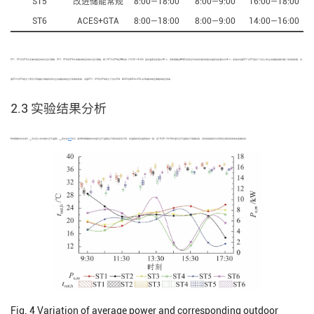
ST5
改进储能常规
8:00—18:00
8:00—9:00
16:00—18:00
ST6
ACES+GTA
8:00—18:00
8:00—9:00
14:00—16:00
ST1、ST2及ST5为无需求响应时的日运行策略，ST3、ST4及ST6为有需求响应时的日运行策略，除了ST3与ST6在DR时段（14:00—16:00）室内温度设定值为28 ℃，其他策略在HVAC系统运行时的任意时段室内温度设定值均为26 ℃. 实验中设置ST1与ST2是为了对比分析主动储能装置对整个系统的影响，设
置ST2与ST5是为了研究不同储能与释能时段对主动储能常规运行效果的影响，设置ST3、ST4及ST6是为了对比GTA、ACES及ACES+GTA 共3种需求响应策略的响应效果.
2.3 实验结果分析
6种策略时均功率
P
及对应小时内室外空气温度
t
变化如
图4
所示. 虽然6种策略的时均室外空气温度在不同时刻各有不同，但温度的变化趋势基本一致，在14:00—16:00时室外空气温度处于高峰时段，该时段是建筑冷负荷和空调系统用电的高峰时段.
e,m
out,h
Fig. 4
Variation of average power and corresponding outdoor