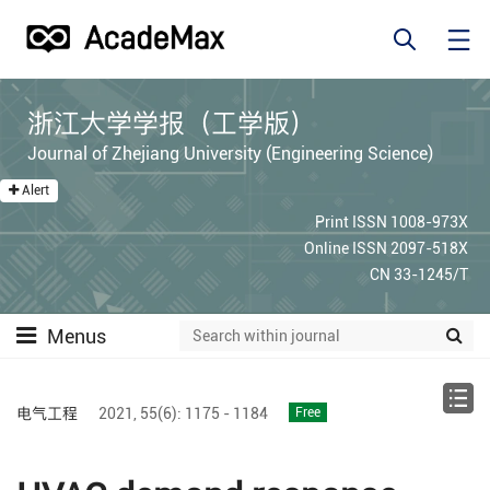
浙江大学学报（工学版）
Journal of Zhejiang University (Engineering Science)
Alert
Print ISSN 1008-973X
Online ISSN 2097-518X
CN 33-1245/T
Menus
电气工程
2021,
55(6):
1175 - 1184
Free