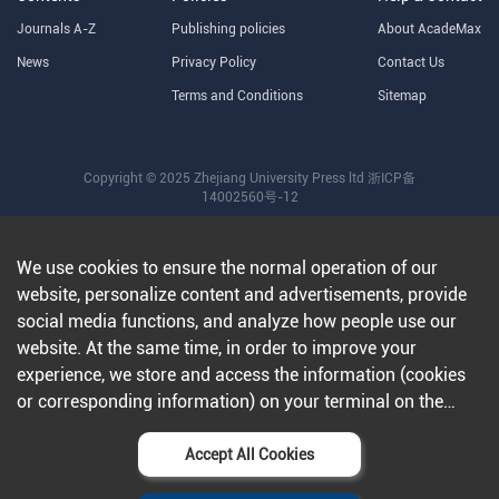
Journals A-Z
Publishing policies
About AcadeMax
News
Privacy Policy
Contact Us
Terms and Conditions
Sitemap
Copyright © 2025 Zhejiang University Press ltd
浙ICP备
14002560号-12
We use cookies to ensure the normal operation of our
website, personalize content and advertisements, provide
social media functions, and analyze how people use our
website. At the same time, in order to improve your
experience, we store and access the information (cookies
or corresponding information) on your terminal on the
condition that you agree to all our websites and
applications.Further information can be found in our
Accept All Cookies
privacy policy
.