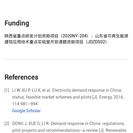
Funding
陕西省重点研发计划资助项目（2020NY-204）；山东省可再生能源
建筑应用技术重点实验室开放课题资助项目（JDZDS02）
References
[1]
LI
W
,
XU
P
,
LU
X
,
et al
.
Electricity demand response in China:
status, feasible market schemes and pilots
[J].
Energy,
2016
,
114
:
981
–
994
.
Google Scholar
[2]
DONG
J
,
XUE
G
,
LI
R
.
Demand response in China: regulations,
pilot projects and recommendations–a review
[J].
Renewable