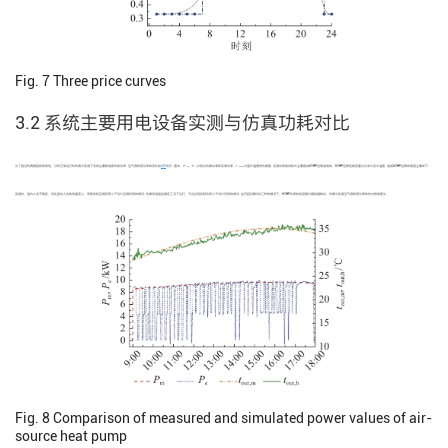
Fig. 7
Three price curves
3.2 系统主要用电设备实测与仿真功耗对比
为了验证仿真模型的有效性，分析正常运行时仿真与实测下系统主要耗电部件的功率. 空气源热泵功率的变化如
图8
所示. 图中，
P
、
P
分别为仿真功率和实测功率，
t
为室外温度的仿真值. 实测功率波动较大主要是由ASHP启停造成的，ASHP启停控制变量为冷冻水回水温度. 造成ASHP启停的原因主要如下：
m
e
out,m
实验时，室内人员不稳定，存在室内人员的热量变小，导致实际空调负荷小于设计空调负荷的情况. 仿真实验是在额定工况下运行，不会出现实际负荷小于设计负荷的情况. 在2组压缩机均工作的情况下，ASHP功率的实验值与模拟值吻合，仿真与实测空气源热泵功率的均方根误差为
Fig. 8
Comparison of measured and simulated power values of air-
source heat pump