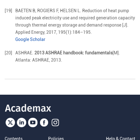
[19]
BAETEN
B
,
ROGIERS
F
,
HELSEN
L
.
Reduction of heat pump
induced peak electricity use and required generation capacity
through thermal energy storage and demand response
[J].
Applied Energy,
2017
,
195
(
1
):
184
–
195
.
Google Scholar
[20]
ASHRAE.
2013 ASHRAE handbook: fundamentals
[M].
Atlanta: ASHRAE, 2013.
Contents
Policies
Help & Contact