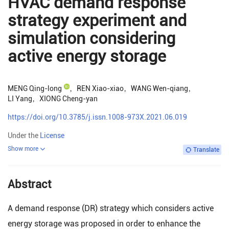
HVAC demand response
strategy experiment and
simulation considering
active energy storage
MENG Qing-long
，
REN Xiao-xiao
，
WANG Wen-qiang
，
LI Yang
，
XIONG Cheng-yan
https://doi.org/10.3785/j.issn.1008-973X.2021.06.019
Under the
License
Show more
Translate
Abstract
A demand response (DR) strategy which considers active
energy storage was proposed in order to enhance the