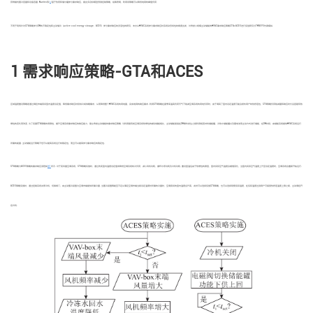
[
19
]
获得最优蓄冷容量和设备容量. Baeten等
基于热泵和储水罐参与需求响应，提出多目标模型预测控制策略，结果表明，利用该策略可以降低电网的峰值负荷.
不同于现有针对GTA策略参与DR的不稳定性和主动储冷（active cool energy storage，ACES）参与需求响应的灵活性的研究，本文从HVAC系统参与需求响应时系统动态特性的角度出发，对考虑小规模主动储能的HVAC需求响应策略GTA+ACES进行实验研究与TRNSYS仿真模拟.
1 需求响应策略-GTA和ACES
区域温度重设策略是通过调控末端房间室内温度设定值，降低需求响应时段供冷或供暖需求，从而降低整个HVAC系统的用电量，完成电网的响应需求. 利用GTA策略在夏季高温高负荷天气下削减空调系统的用电负荷时，由于调高了室内设定温度可能会损失用户的热舒适性，GTA策略负荷削减量和响应时长会因建筑热
惯性的变化而改变. 为了克服GTA策略的局限性，提升空调系统需求响应的响应能力，建立考虑主动储能的需求响应策略. 与利用建筑或空调系统热惯性的被动储能相比，主动储能是指在DR事件发生之前利用相变材料储能罐、冷热水储能罐以及蓄电池等主动方式进行储能，在DR时段，由储能系统提供HVAC系统运行
所需的能量. 主动储能运行策略不但可以提高系统运行的稳定性，而且可以提高参与需求响应的稳定性.
GTA策略与ACES策略的需求响应流程如
图1
所示. 对于变风量空调系统，GTA策略实施时，通过改变室内温度设定值来降低空调系统的冷负荷，减小风机功耗、循环水泵功耗及冷机功耗. 重设室温后由于热惯性的原因，室内实际空气温度会缓慢变化，当室内实际空气温度上升至设定温度时，空调系统会重新开始运行.
ACES策略实施时，通过控制系统关停冷机，切换阀门，由主动蓄冷装置为空调末端提供所需冷量. 当蓄冷装置释能至不足以满足空调末端当前设定温度时所需的冷量时，空调房间的室内温度会升高，此时可以选择实施GTA策略，也可以选择观察实际温度，在实际温度达到用户可接受热舒适温度上限之前，主动调控开
启冷机.