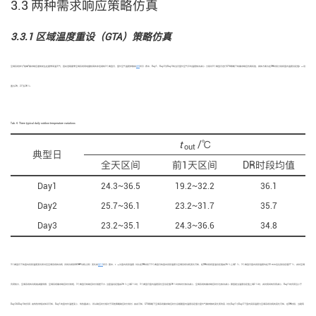
3.3 两种需求响应策略仿真
3.3.1 区域温度重设（GTA）策略仿真
空调系统参与“削峰”需求响应通常发生在夏季高温天气，因此选取夏季空调系统用电量较高的非连续的3个典型日，室外空气温度参数如
表4
所示. 表中，Day1、Day2及Day3的当日室外空气平均温度依次减小. 分别对3个典型日进行GTA策略下的需求响应仿真实验，具体方案为在DR时段分别将室内温度设定值
t
设
set
置为26、27及28 ℃.
Tab. 4
Three typical daily outdoor temperature variations
t
/℃
out
典型日
全天区间
前1天区间
DR时段均值
Day1
24.3~36.5
19.2~32.2
36.1
Day2
25.7~36.1
23.2~31.7
35.7
Day3
23.2~35.1
24.3~36.6
34.8
3个典型日下的室内实际温度变化和对应空调系统的功耗（风机功耗和ASHP功耗之和）变化如
图10
所示. 图中，
t
为室内实际温度. 对比在DR时段下3个典型日的室内实际温度与空调系统功耗变化可知，在DR时段将室温设定值由26 ℃上调1 ℃，3个典型日室内实际温度均在30 min后达到设定值27 ℃，此时空调
in,h
负荷较大，空调系统的功耗削减量有限，空调系统需求响应时长较短，3个典型日的响应时长相差不大. 当室温设定值由26 ℃上调2 ℃时，3个典型日室内温度变化至设定值28 ℃时的时长依次减小，空调系统的需求响应时长也依次减小. 原因是当温度设定值上调2 ℃时，此时房间的负荷减小，Day1的负荷远小于
Day2和Day3的负荷. 由传热学相关知识可知，Day1的室内外温差变小，传热量减小，所以响应时长相对于其他策略响应时长较长. 由此可知，GTA策略下空调系统需求响应时长会随着室内温度设定值与室外气象参数的变化而改变. 对比Day1与Day2下室内实际温度与空调系统功耗的变化可知，在DR时段，当建筑