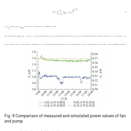
R
M
S
E
=
[
1
n
∑
i
=
1
n
(
P
m
,
i
−
P
e
,
i
)
2
]
1
/
2
.
1
/
2
n
⎡
⎤
2
1
∑
⎢
⎢
⎢
⎥
⎥
⎥
R
M
S
E
=
(
P
−
P
)
.
m
,
e
,
(1)
i
i
⎣
⎦
n
=
1
i
P
e
,
i
P
m
,
i
n
R
M
S
E
=
式中：
P
为某时刻
i
的实测功率，
P
为该时刻
i
的仿真功率，
n
为时刻数量. 利用式（1）计算得到
R
M
S
E
=
0.278 kW.
e
,
m
,
i
i
风机和水泵的实测与仿真功率对比如
图9
所示. 图中，
P
为风机功率，
P
为水泵功率. 循环水泵的绝对值平均误差小于0.01 kW，变频风机的绝对值平均误差小于0.03 kW. 12:30—13:30与16:15—16:30时段的实测风机功率明显下降，可能是由于室内人员流动造成的；12:30—13:30为午饭和午休时间，办公室
f
w
内人员流出，造成建筑室内人员负荷减小，变风量末端自动风阀调小，风机频率和功率变小；16:15—16:30时段风机功率的变化可能是由于当天客观因素（例如：部分室内人员被学院要求去听讲座）造成人员流出，导致该时段的风机功率变小. 通过对比空气源热泵、水泵及风机，验证搭建的仿真实验平台是有效的.
Fig. 9
Comparison of measured and simulated power values of fan
and pump