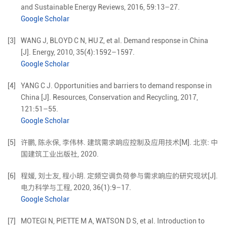
and Sustainable Energy Reviews,
2016
,
59
:
13
–
27
.
Google Scholar
[3]
WANG
J
,
BLOYD
C N
,
HU
Z
,
et al
.
Demand response in China
[J].
Energy,
2010
,
35
(
4
):
1592
–
1597
.
Google Scholar
[4]
YANG
C J
.
Opportunities and barriers to demand response in
China
[J].
Resources, Conservation and Recycling,
2017
,
121
:
51
–
55
.
Google Scholar
[5]
许鹏, 陈永保, 李伟林. 建筑需求响应控制及应用技术[M]. 北京: 中
国建筑工业出版社, 2020.
[6]
程媛
,
刘士友
,
程小明
.
定频空调负荷参与需求响应的研究现状
[J].
电力科学与工程,
2020
,
36
(
1
):
9
–
17
.
Google Scholar
[7]
MOTEGI N, PIETTE M A, WATSON D S, et al. Introduction to