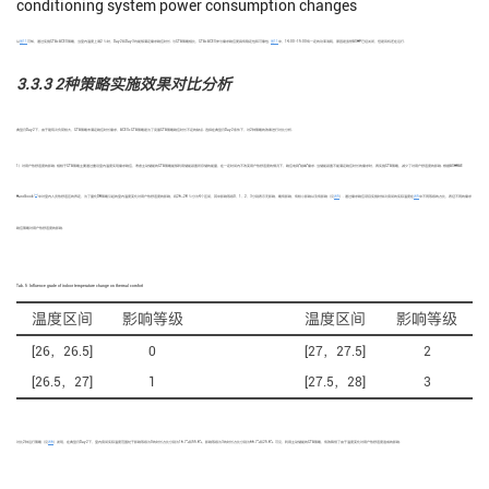
conditioning system power consumption changes
从
图11
可知，通过实施GTA+ACES策略，当室内温度上调2 ℃时，Day2和Day3均能够满足需求响应时长. 与GTA策略相比，GTA+ACES参与需求响应更具有稳定性和可靠性.
图11
中，14:00—15:00有一定的功率消耗，原因是虽然ASHP已经关闭，但是风机还在运行.
3.3.3 2种策略实施效果对比分析
典型日Day2下，由于建筑冷负荷较大，GTA策略未满足响应时长需求，ACES+GTA策略是为了克服GTA策略响应时长不足的缺点. 选择在典型日Day2条件下，对2种策略的效果进行对比分析.
1）对用户热舒适度的影响. 相较于GTA策略主要通过重设室内温度实现需求响应，考虑主动储能的GTA策略能够利用储能装置所存储的能量，在一定时间内不改变用户热舒适度的情况下，响应电网“削峰”需求. 当储能装置不能满足响应时长的需求时，再实施GTA策略，减少了对用户舒适度的影响. 根据ASHRAE
[
20
]
Handbook
中对室内人员热舒适区的界定，为了量化DR策略引起的室内温度变化对用户热舒适度的影响，将26~28 ℃分为4个区间，其中影响等级0、1、2、3分别表示无影响、略有影响、有较小影响以及有影响（见
表5
）. 通过需求响应项目实施时供冷房间的实际温度在
表5
中不同等级的占比，表征不同的需求
响应策略对用户热舒适度的影响.
Tab. 5
Influence grade of indoor temperature change on thermal comfort
温度区间
影响等级
温度区间
影响等级
[26，26.5]
0
[27，27.5]
2
[26.5，27]
1
[27.5，28]
3
对比2种运行策略（见
表6
）发现，在典型日Day2下，室内房间实际温度范围处于影响等级为0的时长占比分别为16.7%和55.8%，影响等级为3的时长占比分别为66.7%和25.8%. 可见，利用主动储能的GTA策略，有效降低了由于温度变化对用户热舒适度造成的影响.