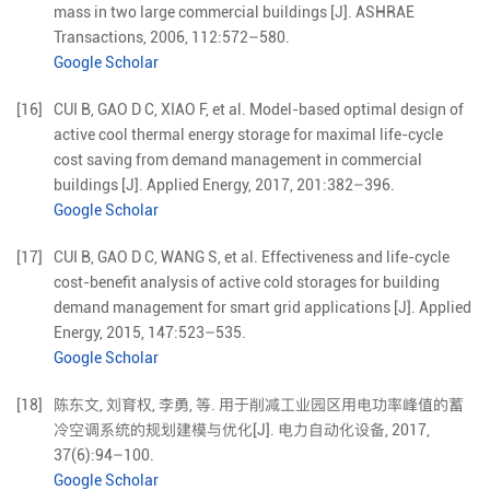
mass in two large commercial buildings
[J].
ASHRAE
Transactions,
2006
,
112
:
572
–
580
.
Google Scholar
[16]
CUI
B
,
GAO
D C
,
XIAO
F
,
et al
.
Model-based optimal design of
active cool thermal energy storage for maximal life-cycle
cost saving from demand management in commercial
buildings
[J].
Applied Energy,
2017
,
201
:
382
–
396
.
Google Scholar
[17]
CUI
B
,
GAO
D C
,
WANG
S
,
et al
.
Effectiveness and life-cycle
cost-benefit analysis of active cold storages for building
demand management for smart grid applications
[J].
Applied
Energy,
2015
,
147
:
523
–
535
.
Google Scholar
[18]
陈东文
,
刘育权
,
李勇
,
等
.
用于削减工业园区用电功率峰值的蓄
冷空调系统的规划建模与优化
[J].
电力自动化设备,
2017
,
37
(
6
):
94
–
100
.
Google Scholar