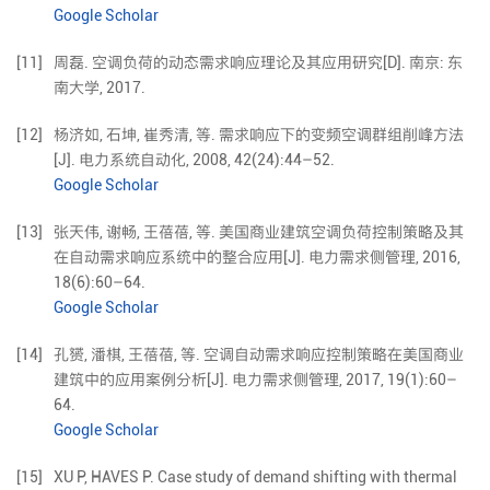
Google Scholar
[11]
周磊. 空调负荷的动态需求响应理论及其应用研究[D]. 南京: 东
南大学, 2017.
[12]
杨济如
,
石坤
,
崔秀清
,
等
.
需求响应下的变频空调群组削峰方法
[J].
电力系统自动化,
2008
,
42
(
24
):
44
–
52
.
Google Scholar
[13]
张天伟
,
谢畅
,
王蓓蓓
,
等
.
美国商业建筑空调负荷控制策略及其
在自动需求响应系统中的整合应用
[J].
电力需求侧管理,
2016
,
18
(
6
):
60
–
64
.
Google Scholar
[14]
孔赟
,
潘棋
,
王蓓蓓
,
等
.
空调自动需求响应控制策略在美国商业
建筑中的应用案例分析
[J].
电力需求侧管理,
2017
,
19
(
1
):
60
–
64
.
Google Scholar
[15]
XU
P
,
HAVES
P
.
Case study of demand shifting with thermal