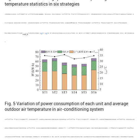
temperature statistics in six strategies
分析6种策略时均功率的变化. 对比ST1和策略ST2可知，由于ST2在9:00后既要为储能罐蓄能，又要为房间供冷，系统运行功率相对较大. 对比ST1和ST3可知，ST3在14:00—16:00将室温设定值上调了2 ℃，因而在需求响应时段实现了对系统电力负荷的削减. 由于ST3的室外空气温度较高且处于连续高温日，虽
然上调了室温设定值，但是室内所需的冷负荷仍然较大，实际削减的用电负荷量有限. 对比ST3和ST4可知，ST4在需求响应时段关停空气源热泵，并由储能提供AHU所需的冷量，ST4的用电负荷削减量显著提升. 对比ST4和ST6可知，ST6的室外空气温度高于ST4，实际运行中ST6的功耗明显较高.
t
¯
o
u
t
,
h
¯
6种运行策略运行时段的室外空气平均温度
t
与空调系统各单元用电量
W
如
图5
所示. 从
图5
可知，整个空调系统中各单元耗电量占比由大到小依次为空气源热泵、风机、循环水泵. 对比不同策略下3个主要耗电单元的耗电量变化情况可知，空气源热泵耗电量变化最明显，风机次之，循环水泵耗电量变化最
o
u
t
,
h
小.
Fig. 5
Variation of power consumption of each unit and average
outdoor air temperature in air-conditioning system
对比ST1和ST2可知，ST1室外空气平均温度略高于ST2，但系统耗电量低于ST2，这说明考虑主动储能的常规运行策略可能会增大空调系统的耗电量. 对比ST1和ST3可知，ST1室外空气平均温度低于ST3，系统耗电量大于ST3，这说明利用GTA策略能够降低系统耗电量. 对比ST2和ST5可知，利用改进后的主动储
能常规运行策略能够有效地减低空气源热泵的耗电量. 对比ST4与ST6可知，改进后的主动储能需求响应策略系统耗电量明显增大. 主要原因有以下2个：1）由于ST6在8:00—9:00进行储能时室外空气温度较高，导致空气源热泵在储能时段的耗电量增大；2）ST6的室外空气平均温度明显高于ST4，因此在ST6运行
当天的空调系统冷负荷较ST4有所增加，导致整个系统的耗电量增大. 每种策略运行时，室外气象参数和建筑人员、照明、设备均不同，因此不能定量分析考虑主动储能时空调系统的运行效果，通过仿真模拟来实现对考虑主动储能需求响应策略效果的定量分析. 该物理实验主要是为了证明各种策略的可行性和有效性，