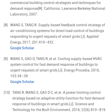
commercial building control strategies and techniques for
demand response[R]. California: Lawrence Berkeley National
Laboratory, 2007.
[8]
WANG
S
,
TANG
R
.
Supply-based feedback control strategy of
air-conditioning systems for direct load control of buildings
responding to urgent requests of smart grids
[J].
Applied
Energy,
2017
,
201
:
419
–
432
.
Google Scholar
[9]
WANG
S
,
GAO
D
,
TANG
R
,
et al
.
Cooling supply-based HVAC
system control for fast demand response of buildings to
urgent requests of smart grids
[J].
Energy Procedia,
2016
,
103
:
34
–
39
.
Google Scholar
[10]
TANG
R
,
WANG
S
,
GAO
D C
,
et al
.
A power limiting control
strategy based on adaptive utility function for fast demand
response of buildings in smart grids
[J].
Science and
Technology for the Built Environment,
2016
,
22
(
6
):
810
–
819
.