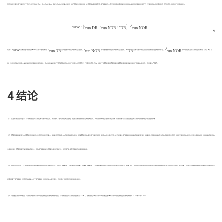
整个供冷季室外空气温度大于36 ℃的天数共13 d，其中9 d在周内. 假定这9 d均进行需求响应，以TOU电价机制为例，在DR天数采用ACES+GTA策略且非DR天数采用以费用最优为目标的常规运行策略的情况下，空调系统的运行费用为3 325.68元. 系统运行费用指标为
′
F
s
a
v
e
=
(
F
r
u
n
.
D
R
+
F
r
u
n
.
N
O
R
+
E
D
R
)
−
F
′
r
u
n
.
N
O
R
.
(
)
s
a
v
e
F
=
F
+
F
+
E
−
F
.
r
u
n
.
D
R
D
R
r
u
n
.
N
O
R
r
u
n
.
N
O
R
(6)
′
F
′
r
u
n
.
N
O
R
F
s
a
v
e
F
r
u
n
.
D
R
F
r
u
n
.
N
O
R
E
D
R
s
a
v
e
式中：
F
为考虑主动储能时HVAC系统节省的费用，
F
为实施需求响应天数的运行费用，
F
为考虑储能常规运行天数的运行费用，
E
为参与需求响应项目时由电网获益的额外补贴，
F
为非储能情况下系统的运行费用. 从式（6）可
r
u
n
.
D
R
D
R
r
u
n
.
N
O
R
r
u
n
.
N
O
R
知，与所有天数均采用非储能常规运行策略的情况相比，考虑主动储能情况下HVAC系统节约的运行费用为693.81元，节费率为17.26%，相较于在DR时采用GTA策略且非DR时采用非储能常规运行策略的情况下，节费率为7.02%.
4 结论
（1）实验和仿真结果显示，小规模水蓄冷系统在参与需求响应时，有效提升了建筑用能的灵活性，能够为电网提供稳定的削峰负荷，具有较好的响应潜力和响应效果. 所提策略可以为水蓄能空调系统参与需求响应项目提供参考.
（2）GTA策略削峰潜力会因DR时段房间逐时冷负荷的增大而变小，削峰负荷不稳定. 由于建筑具有热惯性，即使DR时段的室外空气温度相同，建筑内冷负荷也不同. 在日前量化GTA策略的需求响应削峰潜力时，需要通过预测需求响应当天的逐时建筑冷负荷，得到空调系统的响应时长和负荷削减量. 当需求响应时段的
负荷较大时，GTA策略不能满足响应时长，导致GTA策略参与DR事件具有不稳定性，然而GTA+ACES策略可以克服该缺点.
（3）典型日Day2下，GTA与ACES+GTA策略的用电负荷削减量分别为11.5和17.9 kW·h，日耗电量分别为82.0和84.8 kW·h，TOU电价曲线下的空调系统日运行成本分别为27.9与9.6元，室内房间实际温度对用户热舒适度的影响等级为3的占比分别为66.7%和25.8%. 虽然主动储能需求响应策略的日用电量和运
行费用高于GTA策略，但负荷削减能力优于GTA策略，日运行成本明显降低，且对用户热舒适度的影响相对较小.
（4）对于整个供冷季而言，与所有天数均采用非储能常规运行策略的情况相比，小规模水蓄冷系统的节费率为17.26%，相较于在DR时采用GTA策略且非DR时采用非储能常规运行策略的情况下，节费率为7.02%.