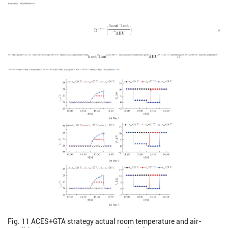
考虑主动储能时，储能水罐释能的时长为
t
R
=
(
V
/
v
)
×
(
t
h
.
o
u
t
−
t
l
.
o
u
t
Δ
t
A
H
U
)
.
t
−
t
h
.
o
u
t
l
.
o
u
t
⎛
⎞
t
=
(
V
/
v
)
×
.
R
⎜
⎜
⎜
⎜
⎜
⎟
⎟
⎟
⎟
⎟
(2)
⎝
⎠
Δ
t
A
H
U
V
Δ
t
A
H
U
v
t
h
.
o
u
t
t
l
.
o
u
t
t
R
3
3
式中：储能水罐的容积
V
为2.3 m
，释能时冷冻水的体积流量
v
为4.6 m
/h，释能时冷冻水出口温度的上限值与下限值
t
和
t
分别为16和7 ℃，组合式空调机组内冷水盘管的供回水温差
Δ
t
为5 ℃. 由式（2）估算得到
t
约为0.9 h. 为了便于分析，假定考虑主动储能策略如下：
R
h
.
o
u
t
l
.
o
u
t
A
H
U
14:00—15:00实施ACES策略，利用水蓄冷罐释冷；15:00—16:00实施GTA策略，将设定值调为27 或28 ℃. ACES+GTA策略在3个典型日下的运行结果如
图11
所示.
Fig. 11
ACES+GTA strategy actual room temperature and air-