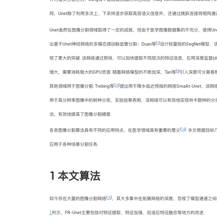
同，Unet除了利用多次上、下采样逐步获取高层语义信息外，还通过跳跃连接将相同通
Unet虽然在图像分割领域取得了一定的成就，但由于医学图像数据集的不充分，使得Une
[
7
]
出基于Unet神经网络的多模态颈动脉血管分割；Duan等
设计轻量级的SegNet模型
现了更大的突破. 该网络通过剪枝，可以加快提取不同层次的特征信息，应用深度监督(deep
[
9
]
增大，需要消耗极大的GPU资源. 随着网络模型的不断加深，Tan等
引入深度可分离卷积
[
10
]
其他领域用于图像分割. Trebing等
提出用于降水临近预报的网络SmaAt-Unet，该网络在
用于高分辨率图像中的树种分类，实验结果表明，该网络可以有效地实现林木数种的分类.
法，有效地提高了图像分割精度.
[
14
]
各类图像分割算法具有不同的应用特点，在医学领域具有重要的意义
. 本文根据目
应用于各种场景分割任务.
1 本文算法
[
15
]
如今存在大量的图像分割网络
，其大多集中在拓展网络的深度，忽视了模型通道之间的依
1
所示，FR-Unet主要包括对特征提取、特征加强、自适应特征融合等地方的改进.