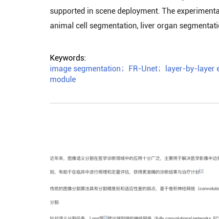
supported in scene deployment. The experimental
animal cell segmentation, liver organ segmentat
Keywords:
image segmentation
；
FR-Unet
；
layer-by-layer 
module
近年来，图像语义分割在医学诊断领域中的应用十分广泛，主要用于解决医学影像中边界
[
1
]
别，有助于在临床中进行病理和定量评估，获得更准确的诊断结果与治疗计划
.
传统的图像分割算法具有分割精度低和适应性差的弱点，基于卷积神经网络（convolution
分割.
[
2
]
针对语义分割任务，Long等
提出端到端的神经网络（fully convolutional networks