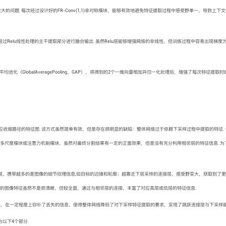
问题. 每次经过设计好的FR-Conv(1,1)非对称模块，能够有效地避免特征提取过程中感受野单一，导致上下
经过Relu线性处理的主干提取部分进行融合输出. 虽然Relu层能够增强网络的非线性，但训练过程中容易出现梯度
全局平均池化（GlobalAveragePooling，GAP），将得到的2个一维向量相加并归一化处理后，增强了每次特征提取
应收缩路径的特征图. 该方式虽然简单有效，但是存在很明显的缺陷：整体网络过于依赖下采样过程中提取的特征.
用多尺度模块或注意力机制模块，虽然对最终分割结果有一定的正面效果，但是没有充分利用相邻层的特征信息. 为
接层，携带越多的是图像的细节纹理信息,如目标的边缘和轮廓；越靠近下层采样的连接层，感受野变大，获取到了
带的图像特征虽然不是很清晰，但较全面，通过与相邻层的连接，丰富了对应高层或低层的特征信息.
块，在一定程度上弥补了丢失的信息，使得整体网络降低了对下采样特征提取的要求，实现了跳跃连接层与下采样部
为以下4个部分.