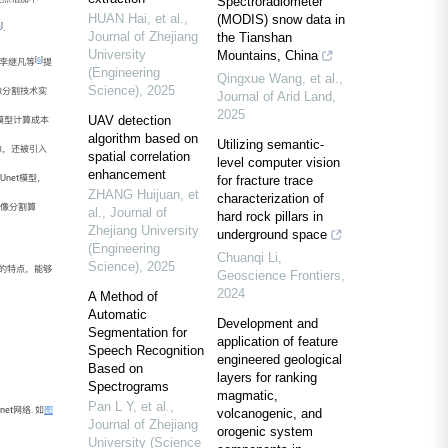
Spectroradiometer
HUAN Hai, et al.
,
(MODIS) snow data in
4
]
.
Journal of Zhejiang
the Tianshan
University
Mountains, China
[
6
]
如李继凡等
提
(Engineering
Qingxue Wang, et al.
,
Science)
,
2025
像分割技术实
Journal of Arid Land
,
2025
UAV detection
模型计算成本
algorithm based on
Utilizing semantic-
像，还被引入
spatial correlation
level computer vision
enhancement
Unet模型，
for fracture trace
ZHANG Huijuan, et
characterization of
害图像分割算
al.
,
Journal of
hard rock pillars in
Zhejiang University
underground space
(Engineering
Chuanqi Li
,
Science)
,
2025
化的特点，能够
Geoscience Frontiers
,
2024
A Method of
Automatic
Development and
Segmentation for
application of feature
Speech Recognition
engineered geological
Based on
layers for ranking
Spectrograms
magmatic,
Pan L Y, et al.
,
t网络. 如
图
volcanogenic, and
Journal of Zhejiang
orogenic system
University (Science