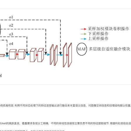
l
，替代原始Unet的传统卷积层. 利用不同状态处理下的特征逐层输出进行融合来丰富语义信息，对图像空间信息和纹理结构赋以权
odule)来替代原始Unet的跳跃直连，着重要求各层分工明确，不同的非线性连接层主要负责不同的特征提取细节. 根据所处层级