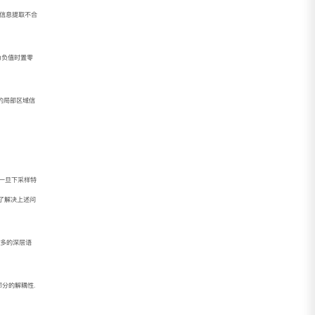
文信息提取不合
为负值时置零
时的局部区域信
 一旦下采样特
了解决上述问
更多的深层语
分的解耦性.