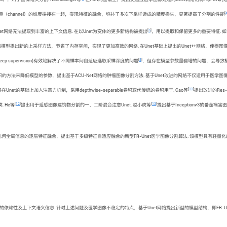
[
道（channel）的维度拼接在一起，实现特征的融合，弥补了多次下采样造成的精度损失，显著提高了分割的性能
[
5
]
t网络无法提取到丰富的上下文信息. 在以Unet为变体的更多新结构被提出
，用以提取和保留更多的重要特征. 
，该模型提出新的上采样方法，节省了内存空间，实现了更加高效的网络. 在Unet基础上提出的Unet++网络，使得图
[
8
]
 supervision)有效地解决了不同样本间自适应选取采样深度的问题
，但存在模型参数量骤增的问题，会导致
的方法来降低模型的参数，提出基于ACU-Net网络的肿瘤图像分割方法. 基于Unet改进的网络不仅适用于医学图
[
11
]
Unet的基础上加入注意力机制，采用depthwise-separable卷积取代传统的卷积用于. Cao等
提出改进的Res-
[
12
]
[
13
]
 He等
提出用于遥感图像建筑物分割的一、二阶混合注意Unet. 赵小虎等
提出基于Inceptionv3的番茄病
标几何全局信息的逐层特征融合，提出基于多级特征自适应融合的新型FR-Unet医学图像分割算法. 该模型具有轻量
赖性及上下文语义信息. 针对上述问题及医学图像不稳定的特点，基于Unet网络提出新型的模型结构，即FR-Une