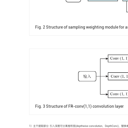
Fig. 2
Structure of sampling weighting module for a
Fig. 3
Structure of FR-conv(1,1) convolution layer
1）主干提取部分. 引入深度可分离卷积层(depthwise convolution，DepthConv