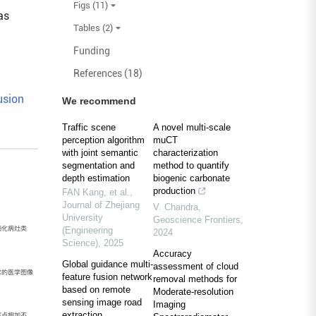
Figs (11)
as
Tables (2)
Funding
References (18)
usion
We recommend
Traffic scene
A novel multi-scale
perception algorithm
muCT
with joint semantic
characterization
segmentation and
method to quantify
depth estimation
biogenic carbonate
production
FAN Kang, et al.
,
Journal of Zhejiang
V. Chandra
,
University
Geoscience Frontiers
,
细化病灶类
(Engineering
2024
Science)
,
2025
Accuracy
Global guidance multi-
assessment of cloud
要求的医学图像
feature fusion network
removal methods for
based on remote
Moderate-resolution
sensing image road
Imaging
extraction
逐点相加不