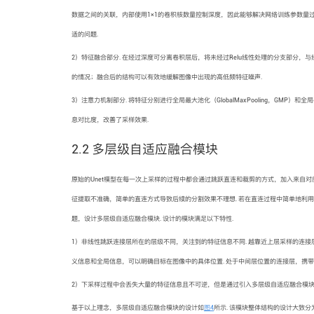
数据之间的关联，内部使用1×1的卷积核数量控制深度，因此能够解决网络训练参数量过大的
适的问题.
2）特征融合部分. 在经过深度可分离卷积层后，将未经过Relu线性处理的分支部分，与
的情况；融合后的结构可以有效地缓解图像中出现的高低频特征噪声.
3）注意力机制部分. 将特征分别进行全局最大池化（GlobalMaxPooling，GMP）和
息对比度，改善了采样效果.
2.2 多层级自适应融合模块
原始的Unet模型在每一次上采样的过程中都会通过跳跃直连和裁剪的方式，加入来自对
征提取不准确，简单的直连方式导致后续的分割效果不理想. 若在直连过程中简单地利
题，设计多层级自适应融合模块. 设计的模块满足以下特性.
1）非线性跳跃连接层所在的层级不同，关注到的特征信息不同. 越靠近上层采样的连
义信息和全局信息，可以明确目标在图像中的具体位置. 处于中间层位置的连接层，携
2）下采样过程中会丢失大量的特征信息且不可逆，但是通过引入多层级自适应融合模
基于以上理念，多层级自适应融合模块的设计如
图4
所示. 该模块整体结构的设计大致分