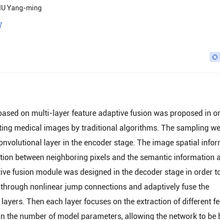
U Yang-ming
7
sed on multi-layer feature adaptive fusion was proposed in or
ing medical images by traditional algorithms. The sampling we
onvolutional layer in the encoder stage. The image spatial info
ation between neighboring pixels and the semantic information a
tive fusion module was designed in the decoder stage in order t
r through nonlinear jump connections and adaptively fuse the
ayers. Then each layer focuses on the extraction of different f
in the number of model parameters, allowing the network to be 