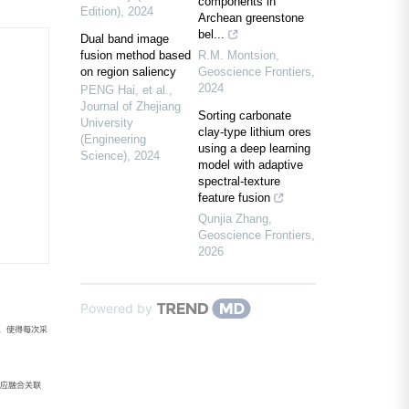
components in
Edition)
,
2024
Archean greenstone
bel...
Dual band image
fusion method based
R.M. Montsion
,
on region saliency
Geoscience Frontiers
,
2024
PENG Hai, et al.
,
Journal of Zhejiang
Sorting carbonate
University
clay-type lithium ores
(Engineering
using a deep learning
Science)
,
2024
model with adaptive
spectral-texture
feature fusion
Qunjia Zhang
,
Geoscience Frontiers
,
2026
Powered by
重，使得每次采
自适应融合关联