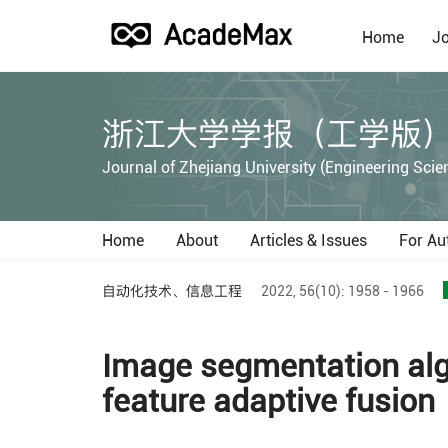
Home
Jo
浙江大学学报（工学版
Journal of Zhejiang University (Engineering Scie
Home
About
Articles & Issues
For Au
自动化技术、信息工程
2022,
56(10):
1958 - 1966
Image segmentation alg
feature adaptive fusion