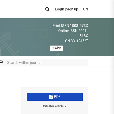
Login
|
Sign up
CN
Print ISSN 1008-973X
Online ISSN 2097-
518X
CN 33-1245/T
Alert
PDF
Cite this article