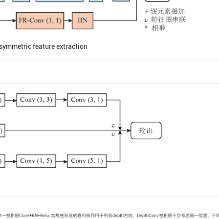
symmetric feature extraction
)，替换单一卷积层Conv+BN+Relu. 常规卷积层的卷积核作用于所有depth方向，DepthConv卷积层不会考虑同一位置、不同C