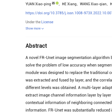
YUAN Xiao-ping
，
HE Xiang
，
WANG Xiao-qian
，
H
https://doi.org/10.3785/j.issn.1008-973X.2022.10.00
Under the
License
Show more
Abstract
A novel FR-Unet image segmentation algorithm ba
solve the problem of low accuracy when segment
module was designed to replace the traditional c
was extracted and fused by layer, and the correl
different levels was obtained. A multi-layer adap
extract image channel information layer by laye
contextual information of neighboring connected l
information. FR-Unet was substantially reduced 