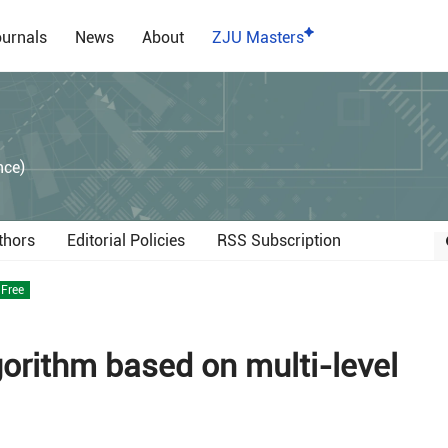
urnals
News
About
ZJU Masters
）
nce)
thors
Editorial Policies
RSS Subscription
Free
orithm based on multi-level