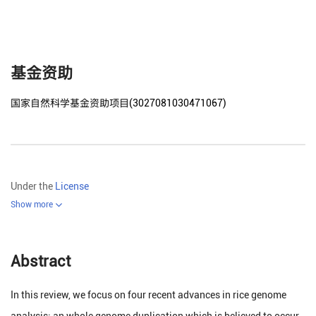
基金资助
国家自然科学基金资助项目(3027081030471067)
Under the
License
Show more
Abstract
In this review, we focus on four recent advances in rice genome