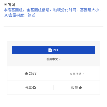
关键词 ：
水稻基因组
；
全基因组倍增
；
籼粳分化时间
；
基因组大小
；
GC含量梯度
；
综述
PDF
引用本文
2577
文章指标
分享
收藏