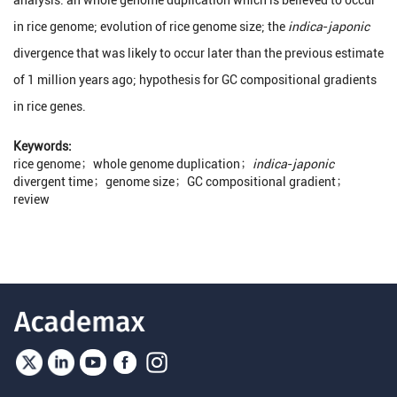
analysis: an whole genome duplication which is believed to occur
in rice genome; evolution of rice genome size; the
indica
-
japonic
divergence that was likely to occur later than the previous estimate
of 1 million years ago; hypothesis for GC compositional gradients
in rice genes.
Keywords:
rice genome
；
whole genome duplication
；
indica
-
japonic
divergent time
；
genome size
；
GC compositional gradient
；
review