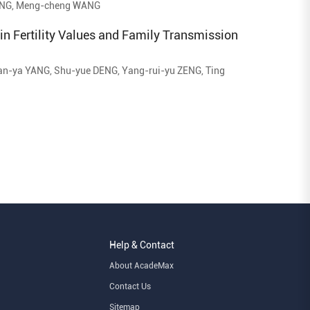
JING, Meng-cheng WANG
in Fertility Values and Family Transmission
an-ya YANG, Shu-yue DENG, Yang-rui-yu ZENG, Ting
, Chun-lei FAN
Help & Contact
About AcadeMax
Contact Us
Sitemap