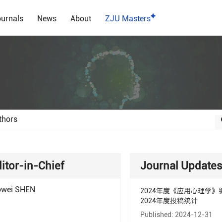
urnals
News
About
ZJU Masters
thors
itor-in-Chief
Journal Update
wei SHEN
2024年度《应用心理学
2024年度投稿统计
Published: 2024-12-31