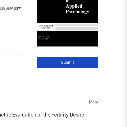
3年度高影响力
Submit
More
ic Evaluation of the Fertility Desire-
)