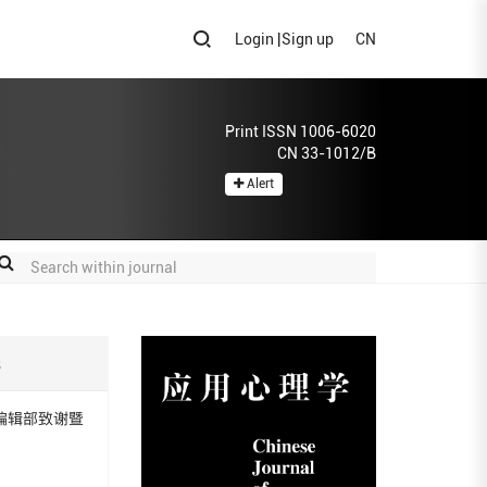
Login
|
Sign up
CN
Print ISSN 1006-6020
CN 33-1012/B
Alert
s
》编辑部致谢暨