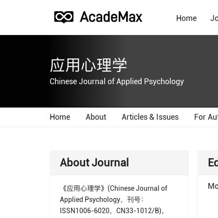
Home
Jo
应用心理学
Chinese Journal of Applied Psychology
Home
About
Articles & Issues
For Au
About Journal
Ed
Mo
《应用心理学》(Chinese Journal of
Applied Psychology，刊号：
ISSN1006-6020，CN33-1012/B)，