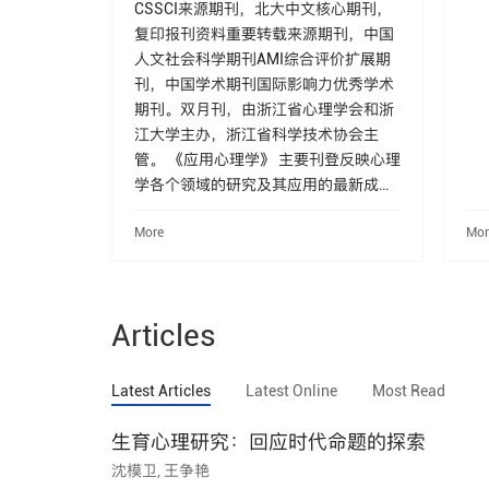
CSSCI来源期刊，北大中文核心期刊，
复印报刊资料重要转载来源期刊，中国
人文社会科学期刊AMI综合评价扩展期
刊，中国学术期刊国际影响力优秀学术
期刊。双月刊，由浙江省心理学会和浙
江大学主办，浙江省科学技术协会主
管。 《应用心理学》 主要刊登反映心理
学各个领域的研究及其应用的最新成
果，介绍国内外心理学的最新动态。特
More
Mor
别欢迎管理心理、工程心理、教育心
理、社会心理、心理测量、医学心理、
心理卫生与咨询、体育运动心理、文艺
心理、司法心理、认知心理及心理学在
Articles
其他领域的运用等方面的论文。同时，
对心理学领域具有重要贡献的问卷制定
与修订，本刊也予以考虑。《应用心理
Latest Articles
Latest Online
Most Read
学》发表的论文由中国知网、维普资
讯、万方等数据库全文收录。 《应用心
生育心理研究：回应时代命题的探索
理学》现任主编为浙江大学沈模卫教
沈模卫, 王争艳
授。编委会由副主编8人，编委63人组