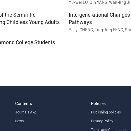
Yu-wei LU, Qin YANG, Wan-ling 
of the Semantic
Intergenerational Changes 
mong Childless Young Adults
Pathways
Ya-yi CHENG, Ting-ting FENG, Sh
TAO, Wen-bin GAO, Li-gang WANG
s among College Students
Contents
Policies
Journals A-Z
Publishing policies
News
Privacy Policy
Terms and Conditions