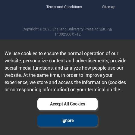
Terms and Conditions
Sitemap
Copyright © 2025 Zhejiang University Press ltd
浙ICP备
14002560号-12
We use cookies to ensure the normal operation of our
website, personalize content and advertisements, provide
social media functions, and analyze how people use our
website. At the same time, in order to improve your
experience, we store and access the information (cookies
or corresponding information) on your terminal on the
condition that you agree to all our websites and
applications.Further information can be found in our
Accept All Cookies
privacy policy
.
ignore