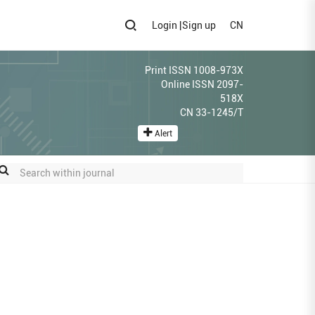
Login
|
Sign up
CN
Print ISSN 1008-973X
Online ISSN 2097-
518X
CN 33-1245/T
Alert