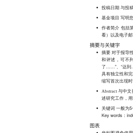
与投
投稿日期
写明您
基金项目
包括第
作者简介
看）以及电子邮
摘要与关键字
对于报导性
摘要
和评述，可不列
了……”、“达
具有独立性和完
缩写首次出现时
与中文
Abstract
述研究工作，用现
一般为5
关键词
Key words：indus
图表
坐标图避免使用图