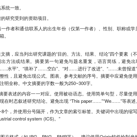
稿系统一致。
的研究受到的资助项目。
一作者和通信联系人的出生年份（仅第一作者）、性别、职称或学历
箱。
文摘，应当列出研究课题的“目的、方法、结果、结论”四个要素（
出方法或结果。摘要第一句避免与题名重复，语言简练，避免出现“本
到……水平”、“填补了……空白”、“对……进行了改进”、“……未曾
整性，且避免出现公式、图表、参考文献的序号。摘要中应避免使
注明全称。中文摘要的字数一般为250~300字。
摘要表述的内容一一对应。使用被动语态。使用简单句型，尽量使用
在时态叙述研究结论。避免出现 “This paper……”“We……”等表述
~8个，并使用分号隔开，作为文章的索引标签。关键词中出现的缩写
trial control system (ICS)。”
片格式（如JPG、PNG、BMP等），建议使用Origin软件绘制